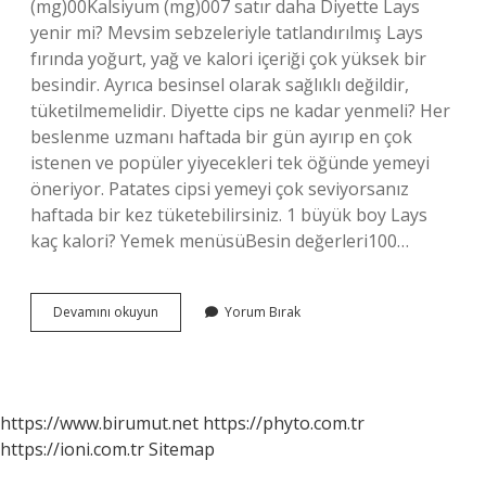
(mg)00Kalsiyum (mg)007 satır daha Diyette Lays
yenir mi? Mevsim sebzeleriyle tatlandırılmış Lays
fırında yoğurt, yağ ve kalori içeriği çok yüksek bir
besindir. Ayrıca besinsel olarak sağlıklı değildir,
tüketilmemelidir. Diyette cips ne kadar yenmeli? Her
beslenme uzmanı haftada bir gün ayırıp en çok
istenen ve popüler yiyecekleri tek öğünde yemeyi
öneriyor. Patates cipsi yemeyi çok seviyorsanız
haftada bir kez tüketebilirsiniz. 1 büyük boy Lays
kaç kalori? Yemek menüsüBesin değerleri100…
1
Devamını okuyun
Yorum Bırak
Adet
Lays
Kaç
Kalori
https://www.birumut.net
https://phyto.com.tr
https://ioni.com.tr
Sitemap