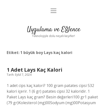
menüyü
Anasayfa
aç
Gizlilik Politikası
Uygulama ve Eğlence
Yasal Uyarı
Teknolojiyle dolu neşeli keşifler!
Hakkımızda
Etiket:
1 büyük boy Lays kaç kalori
1 Adet Lays Kaç Kalori
Tarih: Eylül 7, 2024
1 adet cips kaç kalori? 100 gram patates cipsi 532
kalori içerir. 1 (6 gr) patates cipsi 32 kaloridir. 1
Paket Lays kaç gram? Besin değerleri100 gr1 paket
(79 gr)Kolesterol (mg)00Sodyum (mg)00Potasyum