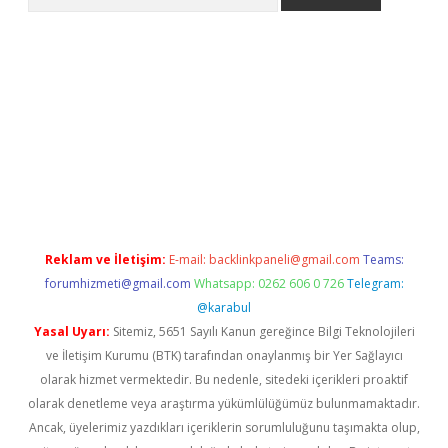
etexper
Reklam ve İletişim:
E-mail:
backlinkpaneli@gmail.com
Teams:
forumhizmeti@gmail.com
Whatsapp: 0262 606 0 726
Telegram:
@karabul
Yasal Uyarı:
Sitemiz, 5651 Sayılı Kanun gereğince Bilgi Teknolojileri
ve İletişim Kurumu (BTK) tarafından onaylanmış bir Yer Sağlayıcı
olarak hizmet vermektedir. Bu nedenle, sitedeki içerikleri proaktif
olarak denetleme veya araştırma yükümlülüğümüz bulunmamaktadır.
Ancak, üyelerimiz yazdıkları içeriklerin sorumluluğunu taşımakta olup,