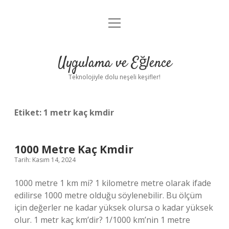
menüyü
Anasayfa
aç
Gizlilik Politikası
Uygulama ve Eğlence
Yasal Uyarı
Teknolojiyle dolu neşeli keşifler!
Hakkımızda
Etiket:
1 metr kaç kmdir
1000 Metre Kaç Kmdir
Tarih: Kasım 14, 2024
1000 metre 1 km mi? 1 kilometre metre olarak ifade
edilirse 1000 metre olduğu söylenebilir. Bu ölçüm
için değerler ne kadar yüksek olursa o kadar yüksek
olur. 1 metr kaç km’dir? 1/1000 km’nin 1 metre