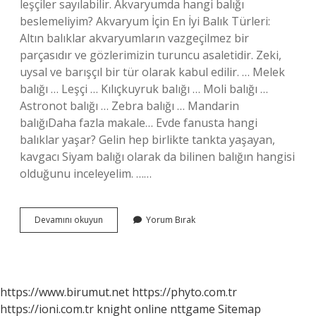
leşçiler sayılabilir. Akvaryumda hangi balığı
beslemeliyim? Akvaryum İçin En İyi Balık Türleri:
Altın balıklar akvaryumların vazgeçilmez bir
parçasıdır ve gözlerimizin turuncu asaletidir. Zeki,
uysal ve barışçıl bir tür olarak kabul edilir. … Melek
balığı … Leşçi … Kılıçkuyruk balığı … Moli balığı …
Astronot balığı … Zebra balığı … Mandarin
balığıDaha fazla makale… Evde fanusta hangi
balıklar yaşar? Gelin hep birlikte tankta yaşayan,
kavgacı Siyam balığı olarak da bilinen balığın hangisi
olduğunu inceleyelim. ……
Evde
Devamını okuyun
Yorum Bırak
Hangi
Balık
Türleri
Beslenir
https://www.birumut.net
https://phyto.com.tr
https://ioni.com.tr
knight online
nttgame
Sitemap