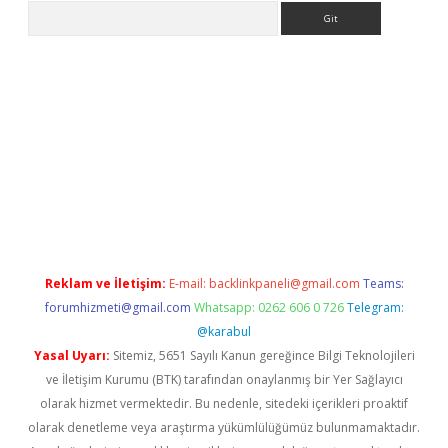
Arama
etexper
Reklam ve İletişim:
E-mail:
backlinkpaneli@gmail.com
Teams:
forumhizmeti@gmail.com
Whatsapp: 0262 606 0 726
Telegram:
@karabul
Yasal Uyarı:
Sitemiz, 5651 Sayılı Kanun gereğince Bilgi Teknolojileri
ve İletişim Kurumu (BTK) tarafından onaylanmış bir Yer Sağlayıcı
olarak hizmet vermektedir. Bu nedenle, sitedeki içerikleri proaktif
olarak denetleme veya araştırma yükümlülüğümüz bulunmamaktadır.