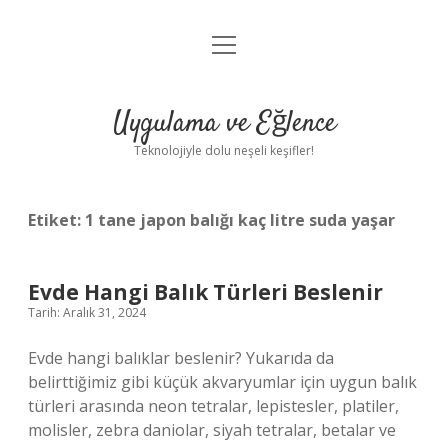
menüyü
Anasayfa
aç
Gizlilik Politikası
Uygulama ve Eğlence
Yasal Uyarı
Teknolojiyle dolu neşeli keşifler!
Hakkımızda
Etiket:
1 tane japon balığı kaç litre suda yaşar
Evde Hangi Balık Türleri Beslenir
Tarih: Aralık 31, 2024
Evde hangi balıklar beslenir? Yukarıda da
belirttiğimiz gibi küçük akvaryumlar için uygun balık
türleri arasında neon tetralar, lepistesler, platiler,
molisler, zebra daniolar, siyah tetralar, betalar ve