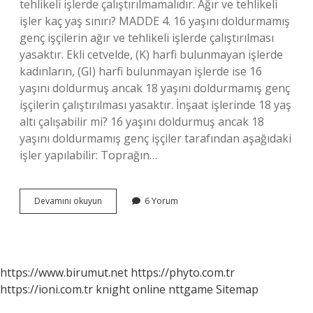
tehlikeli işlerde çalıştırılmamalıdır. Ağır ve tehlikeli
işler kaç yaş sınırı? MADDE 4. 16 yaşını doldurmamış
genç işçilerin ağır ve tehlikeli işlerde çalıştırılması
yasaktır. Ekli cetvelde, (K) harfi bulunmayan işlerde
kadınların, (GI) harfi bulunmayan işlerde ise 16
yaşını doldurmuş ancak 18 yaşını doldurmamış genç
işçilerin çalıştırılması yasaktır. İnşaat işlerinde 18 yaş
altı çalışabilir mi? 16 yaşını doldurmuş ancak 18
yaşını doldurmamış genç işçiler tarafından aşağıdaki
işler yapılabilir: Toprağın…
Ağır
Devamını okuyun
6 Yorum
Ve
Tehlikeli
Işlerde
Kaç
Yaş
https://www.birumut.net
https://phyto.com.tr
https://ioni.com.tr
knight online
nttgame
Sitemap