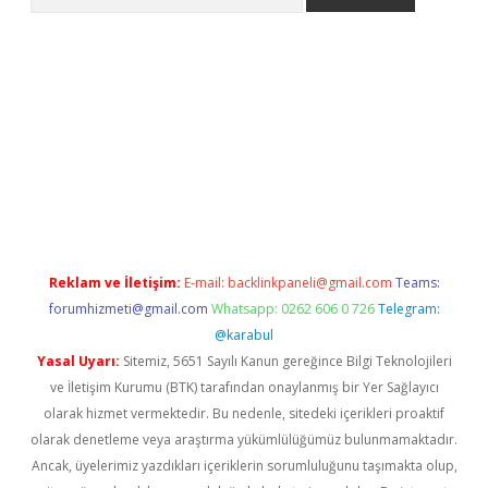
etexper
Reklam ve İletişim:
E-mail:
backlinkpaneli@gmail.com
Teams:
forumhizmeti@gmail.com
Whatsapp: 0262 606 0 726
Telegram:
@karabul
Yasal Uyarı:
Sitemiz, 5651 Sayılı Kanun gereğince Bilgi Teknolojileri
ve İletişim Kurumu (BTK) tarafından onaylanmış bir Yer Sağlayıcı
olarak hizmet vermektedir. Bu nedenle, sitedeki içerikleri proaktif
olarak denetleme veya araştırma yükümlülüğümüz bulunmamaktadır.
Ancak, üyelerimiz yazdıkları içeriklerin sorumluluğunu taşımakta olup,