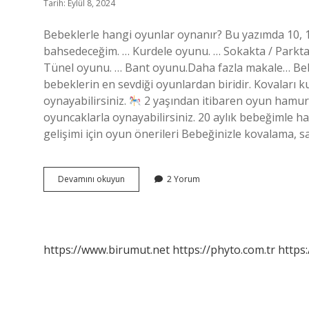
Tarih: Eylül 8, 2024
Bebeklerle hangi oyunlar oynanır? Bu yazımda 10, 1
bahsedeceğim. … Kurdele oyunu. … Sokakta / Parkta.
Tünel oyunu. … Bant oyunu.Daha fazla makale… Be
bebeklerin en sevdiği oyunlardan biridir. Kovaları k
oynayabilirsiniz.
2 yaşından itibaren oyun hamuru
oyuncaklarla oynayabilirsiniz. 20 aylık bebeğimle ha
gelişimi için oyun önerileri Bebeğinizle kovalama,
Bebeğimle
Devamını okuyun
2 Yorum
Hangi
Oyunları
Oynayabilirim
https://www.birumut.net
https://phyto.com.tr
https: