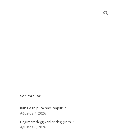
Sidebar
Son Yazılar
betexper
Kabaktan püre nasıl yapılır ?
Ağustos 7, 2026
Bağımsız değişkenler değişir mi ?
Ağustos 6, 2026