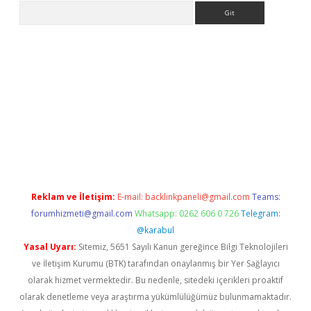
Arama
etexper
Reklam ve İletişim:
E-mail:
backlinkpaneli@gmail.com
Teams:
forumhizmeti@gmail.com
Whatsapp: 0262 606 0 726
Telegram:
@karabul
Yasal Uyarı:
Sitemiz, 5651 Sayılı Kanun gereğince Bilgi Teknolojileri
ve İletişim Kurumu (BTK) tarafından onaylanmış bir Yer Sağlayıcı
olarak hizmet vermektedir. Bu nedenle, sitedeki içerikleri proaktif
olarak denetleme veya araştırma yükümlülüğümüz bulunmamaktadır.