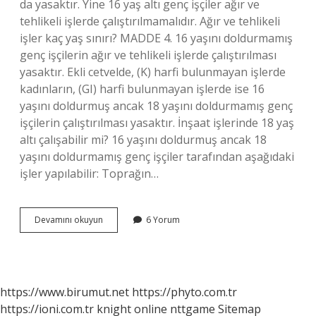
da yasaktır. Yine 16 yaş altı genç işçiler ağır ve
tehlikeli işlerde çalıştırılmamalıdır. Ağır ve tehlikeli
işler kaç yaş sınırı? MADDE 4. 16 yaşını doldurmamış
genç işçilerin ağır ve tehlikeli işlerde çalıştırılması
yasaktır. Ekli cetvelde, (K) harfi bulunmayan işlerde
kadınların, (GI) harfi bulunmayan işlerde ise 16
yaşını doldurmuş ancak 18 yaşını doldurmamış genç
işçilerin çalıştırılması yasaktır. İnşaat işlerinde 18 yaş
altı çalışabilir mi? 16 yaşını doldurmuş ancak 18
yaşını doldurmamış genç işçiler tarafından aşağıdaki
işler yapılabilir: Toprağın…
Ağır
Devamını okuyun
6 Yorum
Ve
Tehlikeli
Işlerde
Kaç
Yaş
https://www.birumut.net
https://phyto.com.tr
https://ioni.com.tr
knight online
nttgame
Sitemap