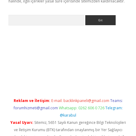
halinde, ilgili içerikler yasal süre içerisinde sitemizden kaldırılacaktır.
Arama
texper
Reklam ve İletişim:
E-mail:
backlinkpaneli@gmail.com
Teams:
forumhizmeti@gmail.com
Whatsapp: 0262 606 0 726
Telegram:
@karabul
Yasal Uyarı:
Sitemiz, 5651 Sayılı Kanun gereğince Bilgi Teknolojileri
ve İletişim Kurumu (BTK) tarafından onaylanmış bir Yer Sağlayıcı