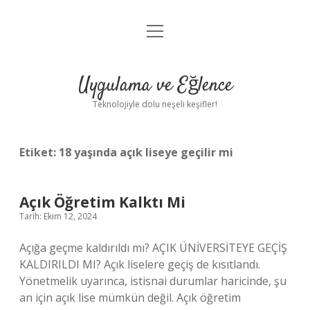
menüyü
Anasayfa
aç
Gizlilik Politikası
Uygulama ve Eğlence
Yasal Uyarı
Teknolojiyle dolu neşeli keşifler!
Hakkımızda
Etiket:
18 yaşında açık liseye geçilir mi
Açık Öğretim Kalktı Mi
Tarih: Ekim 12, 2024
Açığa geçme kaldırıldı mı? AÇIK ÜNİVERSİTEYE GEÇİŞ
KALDIRILDI MI? Açık liselere geçiş de kısıtlandı.
Yönetmelik uyarınca, istisnai durumlar haricinde, şu
an için açık lise mümkün değil. Açık öğretim