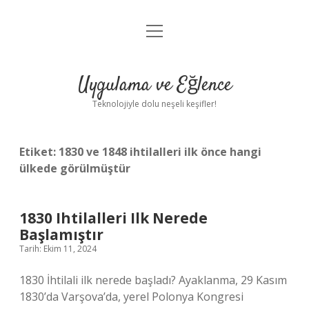
menüyü
Anasayfa
aç
Gizlilik Politikası
Uygulama ve Eğlence
Yasal Uyarı
Teknolojiyle dolu neşeli keşifler!
Hakkımızda
Etiket:
1830 ve 1848 ihtilalleri ilk önce hangi
ülkede görülmüştür
1830 Ihtilalleri Ilk Nerede
Başlamıştır
Tarih: Ekim 11, 2024
1830 İhtilali ilk nerede başladı? Ayaklanma, 29 Kasım
1830’da Varşova’da, yerel Polonya Kongresi