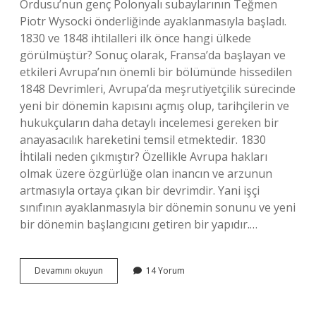
Ordusu’nun genç Polonyalı subaylarının Teğmen
Piotr Wysocki önderliğinde ayaklanmasıyla başladı.
1830 ve 1848 ihtilalleri ilk önce hangi ülkede
görülmüştür? Sonuç olarak, Fransa’da başlayan ve
etkileri Avrupa’nın önemli bir bölümünde hissedilen
1848 Devrimleri, Avrupa’da meşrutiyetçilik sürecinde
yeni bir dönemin kapısını açmış olup, tarihçilerin ve
hukukçuların daha detaylı incelemesi gereken bir
anayasacılık hareketini temsil etmektedir. 1830
İhtilali neden çıkmıştır? Özellikle Avrupa hakları
olmak üzere özgürlüğe olan inancın ve arzunun
artmasıyla ortaya çıkan bir devrimdir. Yani işçi
sınıfının ayaklanmasıyla bir dönemin sonunu ve yeni
bir dönemin başlangıcını getiren bir yapıdır.…
1830
Devamını okuyun
14 Yorum
Ihtilalleri
Ilk
Nerede