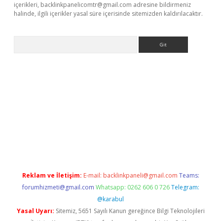
içerikleri,
backlinkpanelicomtr@gmail.com
adresine bildirmeniz
halinde, ilgili içerikler yasal süre içerisinde sitemizden kaldırılacaktır.
Arama
etexper
Reklam ve İletişim:
E-mail:
backlinkpaneli@gmail.com
Teams:
forumhizmeti@gmail.com
Whatsapp: 0262 606 0 726
Telegram:
@karabul
Yasal Uyarı:
Sitemiz, 5651 Sayılı Kanun gereğince Bilgi Teknolojileri