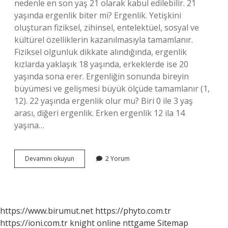
nedenle en son yaş 21 olarak kabul edilebilir. 21
yaşında ergenlik biter mi? Ergenlik. Yetişkini
oluşturan fiziksel, zihinsel, entelektüel, sosyal ve
kültürel özelliklerin kazanılmasıyla tamamlanır.
Fiziksel olgunluk dikkate alındığında, ergenlik
kızlarda yaklaşık 18 yaşında, erkeklerde ise 20
yaşında sona erer. Ergenliğin sonunda bireyin
büyümesi ve gelişmesi büyük ölçüde tamamlanır (1,
12). 22 yaşında ergenlik olur mu? Biri 0 ile 3 yaş
arası, diğeri ergenlik. Erken ergenlik 12 ila 14
yaşına…
En
Devamını okuyun
2 Yorum
Geç
Ergenlik
Ne
Zaman
Biter
https://www.birumut.net
https://phyto.com.tr
https://ioni.com.tr
knight online
nttgame
Sitemap