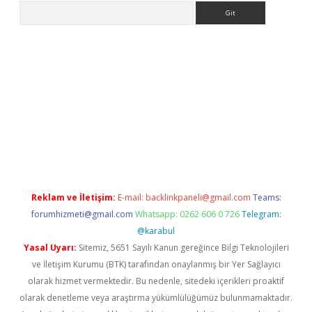
Arama
etexper
Reklam ve İletişim:
E-mail:
backlinkpaneli@gmail.com
Teams:
forumhizmeti@gmail.com
Whatsapp: 0262 606 0 726
Telegram:
@karabul
Yasal Uyarı:
Sitemiz, 5651 Sayılı Kanun gereğince Bilgi Teknolojileri
ve İletişim Kurumu (BTK) tarafından onaylanmış bir Yer Sağlayıcı
olarak hizmet vermektedir. Bu nedenle, sitedeki içerikleri proaktif
olarak denetleme veya araştırma yükümlülüğümüz bulunmamaktadır.