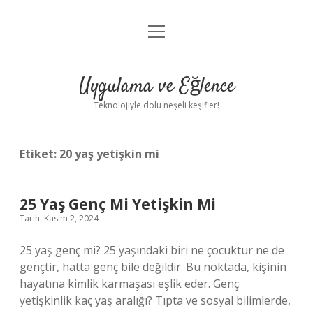
menüyü
Anasayfa
aç
Gizlilik Politikası
Uygulama ve Eğlence
Yasal Uyarı
Teknolojiyle dolu neşeli keşifler!
Hakkımızda
Etiket:
20 yaş yetişkin mi
25 Yaş Genç Mi Yetişkin Mi
Tarih: Kasım 2, 2024
25 yaş genç mi? 25 yaşındaki biri ne çocuktur ne de
gençtir, hatta genç bile değildir. Bu noktada, kişinin
hayatına kimlik karmaşası eşlik eder. Genç
yetişkinlik kaç yaş aralığı? Tıpta ve sosyal bilimlerde,