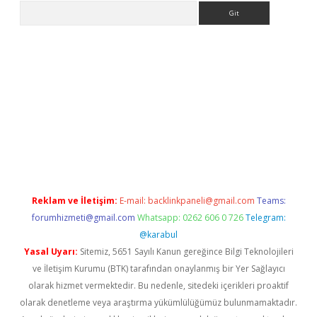
Arama
etexper
Reklam ve İletişim:
E-mail:
backlinkpaneli@gmail.com
Teams:
forumhizmeti@gmail.com
Whatsapp: 0262 606 0 726
Telegram:
@karabul
Yasal Uyarı:
Sitemiz, 5651 Sayılı Kanun gereğince Bilgi Teknolojileri
ve İletişim Kurumu (BTK) tarafından onaylanmış bir Yer Sağlayıcı
olarak hizmet vermektedir. Bu nedenle, sitedeki içerikleri proaktif
olarak denetleme veya araştırma yükümlülüğümüz bulunmamaktadır.