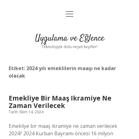
menüyü
Anasayfa
aç
Gizlilik Politikası
Uygulama ve Eğlence
Yasal Uyarı
Teknolojiyle dolu neşeli keşifler!
Hakkımızda
Etiket:
2024 yılı emeklilerin maaşı ne kadar
olacak
Emekliye Bir Maaş Ikramiye Ne
Zaman Verilecek
Tarih: Ekim 14, 2024
Emekliye bir maaş ikramiye ne zaman verilecek
2024? 2024 Kurban Bayramı öncesi 16 milyon