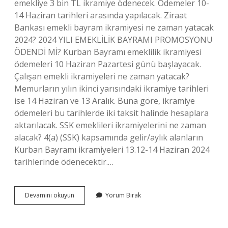
emekliye 3 bin TL ikramiye ödenecek. Ödemeler 10-
14 Haziran tarihleri ​​arasında yapılacak. Ziraat
Bankası emekli bayram ikramiyesi ne zaman yatacak
2024? 2024 YILI EMEKLİLİK BAYRAMI PROMOSYONU
ÖDENDİ Mİ? Kurban Bayramı emeklilik ikramiyesi
ödemeleri 10 Haziran Pazartesi günü başlayacak.
Çalışan emekli ikramiyeleri ne zaman yatacak?
Memurların yılın ikinci yarısındaki ikramiye tarihleri ​​
ise 14 Haziran ve 13 Aralık. Buna göre, ikramiye
ödemeleri bu tarihlerde iki taksit halinde hesaplara
aktarılacak. SSK emeklileri ikramiyelerini ne zaman
alacak? 4(a) (SSK) kapsamında gelir/aylık alanların
Kurban Bayramı ikramiyeleri 13.12-14 Haziran 2024
tarihlerinde ödenecektir.…
Emekliye
Devamını okuyun
Yorum Bırak
Bir
Maaş
Ikramiye