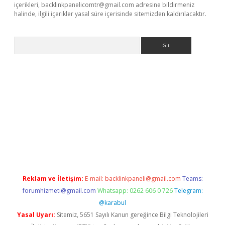
içerikleri,
backlinkpanelicomtr@gmail.com
adresine bildirmeniz
halinde, ilgili içerikler yasal süre içerisinde sitemizden kaldırılacaktır.
Arama
etexper
Reklam ve İletişim:
E-mail:
backlinkpaneli@gmail.com
Teams:
forumhizmeti@gmail.com
Whatsapp: 0262 606 0 726
Telegram:
@karabul
Yasal Uyarı:
Sitemiz, 5651 Sayılı Kanun gereğince Bilgi Teknolojileri