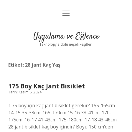
menüyü
Anasayfa
aç
Gizlilik Politikası
Uygulama ve Eğlence
Yasal Uyarı
Teknolojiyle dolu neşeli keşifler!
Hakkımızda
Etiket:
28 jant Kaç Yaş
175 Boy Kaç Jant Bisiklet
Tarih: Kasım 6, 2024
1.75 boy için kaç jant bisiklet gerekir? 155-165cm.
14-15 35-38cm. 165-170cm 15-16 38-41cm. 170-
175cm. 16-17 41-43cm. 175-180cm. 17-18 43-46cm.
28 jant bisiklet kaç boy içindir? Boyu 150 cm’den