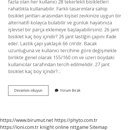
fazla olan her kullanıcı 28 tekerlekli bisikletleri
rahatlıkla kullanabilir. Farklı tasarımlara sahip
bisiklet jantları arasından kişisel zevkinize uygun bir
alternatifi kolayca bulabilir ve günlük hayatınıza
işlevsel bir parça eklemeye başlayabilirsiniz. 26 jant
bisiklet kaç boy içindir? 26 jant lastiğin çapını ifade
eder. Lastik çapı yaklaşık 66 cm’dir. Bacak
uzunluğuna ve kullanıcı tercihine göre değişmekle
birlikte genel olarak 155/160 cm ve üzeri boydaki
kullanıcılar tarafından tercih edilmelidir. 27 jant
bisiklet kaç boy içindir?…
175
Devamını okuyun
Yorum Bırak
Boy
Kaç
Jant
Bisiklet
https://www.birumut.net
https://phyto.com.tr
https://ioni.com.tr
knight online
nttgame
Sitemap