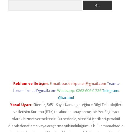
Arama
etexper
Reklam ve İletişim:
E-mail:
backlinkpaneli@gmail.com
Teams:
forumhizmeti@gmail.com
Whatsapp: 0262 606 0 726
Telegram:
@karabul
Yasal Uyarı:
Sitemiz, 5651 Sayılı Kanun gereğince Bilgi Teknolojileri
ve İletişim Kurumu (BTK) tarafından onaylanmış bir Yer Sağlayıcı
olarak hizmet vermektedir. Bu nedenle, sitedeki içerikleri proaktif
olarak denetleme veya araştırma yükümlülüğümüz bulunmamaktadır.