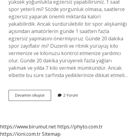
yüksek yoğunlukta egzersiz yapabilirsiniz. 1 saat
spor yeterli mi? Sözde yorgunluk olmasa, saatlerce
egzersiz yaparak önemli miktarda kalori
yakabilirdik. Ancak sürdürülebilir bir spor alışkanlığı
açısından amatörlerin günde 1 saatten fazla
egzersiz yapmasını önermiyoruz. Günde 20 dakika
spor zayıflatır mı? Düzenli ve ritmik yürüyüş kilo
vermenize ve kilonuzu kontrol etmenize yardımcı
olur. Günde 20 dakika yürüyerek fazla yağları
yakmak ve yılda 7 kilo vermek mümkündür. Ancak
elbette bu süre zarfında yediklerinize dikkat etmeli…
Evde
Devamını okuyun
2 Yorum
Kaç
Dakika
Spor
Yapılmalı
https://www.birumut.net
https://phyto.com.tr
https://ioni.com.tr
Sitemap