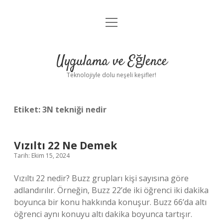
menüyü
Anasayfa
aç
Gizlilik Politikası
Uygulama ve Eğlence
Yasal Uyarı
Teknolojiyle dolu neşeli keşifler!
Hakkımızda
Etiket:
3N tekniği nedir
Vızıltı 22 Ne Demek
Tarih: Ekim 15, 2024
Vızıltı 22 nedir? Buzz grupları kişi sayısına göre
adlandırılır. Örneğin, Buzz 22’de iki öğrenci iki dakika
boyunca bir konu hakkında konuşur. Buzz 66’da altı
öğrenci aynı konuyu altı dakika boyunca tartışır.