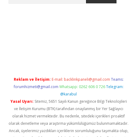
per
Reklam ve İletişim:
E-mail:
backlinkpaneli@gmail.com
Teams:
forumhizmeti@gmail.com
Whatsapp: 0262 606 0 726
Telegram:
@karabul
Yasal Uyarı:
Sitemiz, 5651 Sayılı Kanun gereğince Bilgi Teknolojileri
ve İletişim Kurumu (BTK) tarafından onaylanmış bir Yer Sağlayıcı
olarak hizmet vermektedir. Bu nedenle, sitedeki içerikleri proaktif
olarak denetleme veya araştırma yükümlülüğümüz bulunmamaktadır.
Ancak, üyelerimiz yazdıkları içeriklerin sorumluluğunu taşımakta olup,