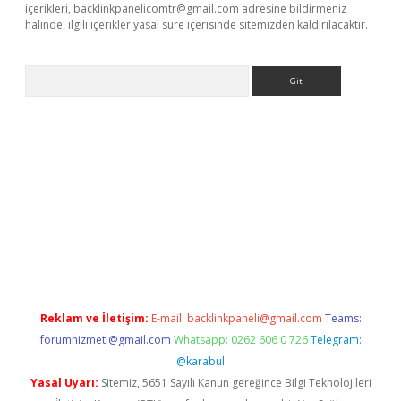
içerikleri,
backlinkpanelicomtr@gmail.com
adresine bildirmeniz
halinde, ilgili içerikler yasal süre içerisinde sitemizden kaldırılacaktır.
Arama
etexper
Reklam ve İletişim:
E-mail:
backlinkpaneli@gmail.com
Teams:
forumhizmeti@gmail.com
Whatsapp: 0262 606 0 726
Telegram:
@karabul
Yasal Uyarı:
Sitemiz, 5651 Sayılı Kanun gereğince Bilgi Teknolojileri