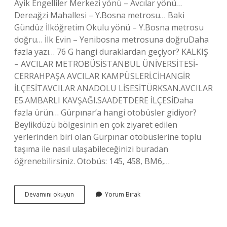
Ayik Engelliler Merkezi yönü – Avcılar yönü…
Dereağzi Mahallesi – Y.Bosna metrosu… Baki
Gündüz İlköğretim Okulu yönü – Y.Bosna metrosu
doğru… İlk Evin – Yenibosna metrosuna doğruDaha
fazla yazı… 76 G hangi duraklardan geçiyor? KALKIŞ
– AVCILAR METROBÜSİSTANBUL ÜNİVERSİTESİ-
CERRAHPAŞA AVCILAR KAMPÜSLERİ.CİHANGİR
İLÇESİTAVCILAR ANADOLU LİSESİTÜRKSAN.AVCILAR
E5.AMBARLI KAVŞAĞI.SAADETDERE İLÇESİDaha
fazla ürün… Gürpınar’a hangi otobüsler gidiyor?
Beylikdüzü bölgesinin en çok ziyaret edilen
yerlerinden biri olan Gürpınar otobüslerine toplu
taşıma ile nasıl ulaşabileceğinizi buradan
öğrenebilirsiniz. Otobüs: 145, 458, BM6,…
Gurpinara
Devamını okuyun
Yorum Bırak
Hangi
Otobüs
Gider