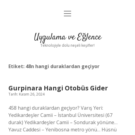
menüyü
Anasayfa
aç
Gizlilik Politikası
Uygulama ve Eğlence
Yasal Uyarı
Teknolojiyle dolu neşeli keşifler!
Hakkımızda
Etiket:
48n hangi duraklardan geçiyor
Gurpinara Hangi Otobüs Gider
Tarih: Kasım 26, 2024
458 hangi duraklardan geçiyor? Varış Yeri:
Yedikardeşler Camii – İstanbul Üniversitesi (67
durak) Yedikardeşler Camii – Sondurak yönüne…
Yavuz Caddesi – Yenibosna metro yönü… Hüsnü