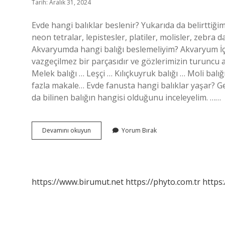
Tarih: Aralık 31, 2024
Evde hangi balıklar beslenir? Yukarıda da belirttiği
neon tetralar, lepistesler, platiler, molisler, zebra da
Akvaryumda hangi balığı beslemeliyim? Akvaryum İçin 
vazgeçilmez bir parçasıdır ve gözlerimizin turuncu asa
Melek balığı … Leşçi … Kılıçkuyruk balığı … Moli bal
fazla makale… Evde fanusta hangi balıklar yaşar? Ge
da bilinen balığın hangisi olduğunu inceleyelim. ……
Evde
Devamını okuyun
Yorum Bırak
Hangi
Balık
Türleri
Beslenir
https://www.birumut.net
https://phyto.com.tr
https: