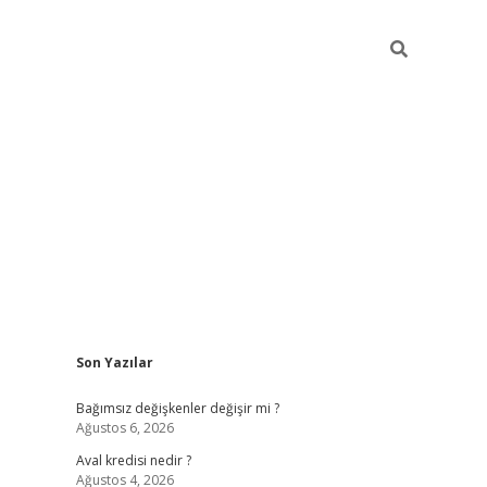
Sidebar
Son Yazılar
betexper
Bağımsız değişkenler değişir mi ?
Ağustos 6, 2026
Aval kredisi nedir ?
Ağustos 4, 2026