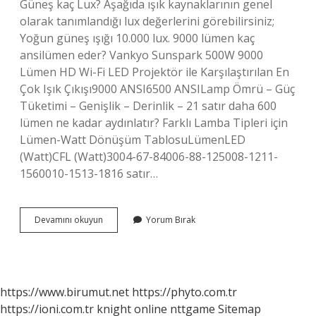
Güneş kaç Lux? Aşağıda ışık kaynaklarının genel
olarak tanımlandığı lux değerlerini görebilirsiniz;
Yoğun güneş ışığı 10.000 lux. 9000 lümen kaç
ansilümen eder? Vankyo Sunspark 500W 9000
Lümen HD Wi-Fi LED Projektör ile Karşılaştırılan En
Çok Işık Çıkışı9000 ANSI6500 ANSILamp Ömrü – Güç
Tüketimi – Genişlik – Derinlik – 21 satır daha 600
lümen ne kadar aydınlatır? Farklı Lamba Tipleri için
Lümen-Watt Dönüşüm TablosuLümenLED
(Watt)CFL (Watt)3004-67-84006-88-125008-1211-
1560010-1513-1816 satır…
Güneş
Devamını okuyun
Yorum Bırak
Kaç
Lümen
https://www.birumut.net
https://phyto.com.tr
https://ioni.com.tr
knight online
nttgame
Sitemap