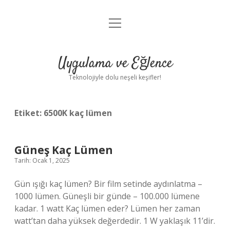
menüyü
Anasayfa
aç
Gizlilik Politikası
Uygulama ve Eğlence
Yasal Uyarı
Teknolojiyle dolu neşeli keşifler!
Hakkımızda
Etiket:
6500K kaç lümen
Güneş Kaç Lümen
Tarih: Ocak 1, 2025
Gün ışığı kaç lümen? Bir film setinde aydınlatma –
1000 lümen. Güneşli bir günde – 100.000 lümene
kadar. 1 watt Kaç lümen eder? Lümen her zaman
watt’tan daha yüksek değerdedir. 1 W yaklaşık 11’dir.