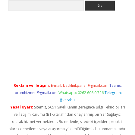
Arama
etexper
Reklam ve İletişim:
E-mail:
backlinkpaneli@gmail.com
Teams:
forumhizmeti@gmail.com
Whatsapp: 0262 606 0 726
Telegram:
@karabul
Yasal Uyarı:
Sitemiz, 5651 Sayılı Kanun gereğince Bilgi Teknolojileri
ve İletişim Kurumu (BTK) tarafından onaylanmış bir Yer Sağlayıcı
olarak hizmet vermektedir. Bu nedenle, sitedeki içerikleri proaktif
olarak denetleme veya araştırma yükümlülüğümüz bulunmamaktadır.