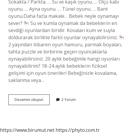
Sokakta / Parkta. … Su ve kaşık oyunu. … Ölçü kabı
oyunu. … Ayna oyunu. … Tünel oyunu. … Bant
oyunu.Daha fazla makale… Bebek neyle oynamayı
sever?
Su ve kumla oynamak da bebeklerin en
sevdiği oyunlardan biridir. Kovaları kum ve suyla
doldurarak birlikte farklı oyunlar oynayabilirsiniz.
2 yaşından itibaren oyun hamuru, parmak boyaları,
tahta puzzle ve birbirine geçen oyuncaklarla
oynayabilirsiniz. 20 aylık bebeğimle hangi oyunları
oynayabilirim? 18-24 aylık bebeklerin fiziksel
gelişimi için oyun önerileri Bebeğinizle kovalama,
saklanma veya…
Bebeğimle
Devamını okuyun
2 Yorum
Hangi
Oyunları
Oynayabilirim
https://www.birumut.net
https://phyto.com.tr