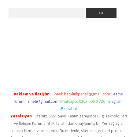
Arama
etexper
Reklam ve İletişim:
E-mail:
backlinkpaneli@gmail.com
Teams:
forumhizmeti@gmail.com
Whatsapp: 0262 606 0 726
Telegram:
@karabul
Yasal Uyarı:
Sitemiz, 5651 Sayılı Kanun gereğince Bilgi Teknolojileri
ve İletişim Kurumu (BTK) tarafından onaylanmış bir Yer Sağlayıcı
olarak hizmet vermektedir. Bu nedenle, sitedeki içerikleri proaktif