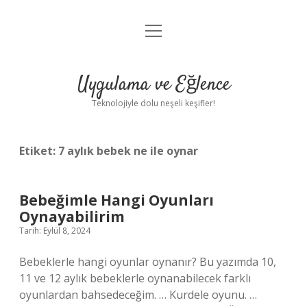
menüyü
Anasayfa
aç
Gizlilik Politikası
Uygulama ve Eğlence
Yasal Uyarı
Teknolojiyle dolu neşeli keşifler!
Hakkımızda
Etiket:
7 aylık bebek ne ile oynar
Bebeğimle Hangi Oyunları
Oynayabilirim
Tarih: Eylül 8, 2024
Bebeklerle hangi oyunlar oynanır? Bu yazımda 10,
11 ve 12 aylık bebeklerle oynanabilecek farklı
oyunlardan bahsedeceğim. … Kurdele oyunu. …