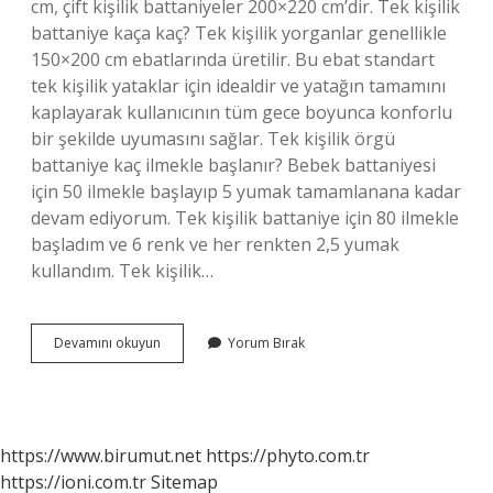
cm, çift kişilik battaniyeler 200×220 cm’dir. Tek kişilik
battaniye kaça kaç? Tek kişilik yorganlar genellikle
150×200 cm ebatlarında üretilir. Bu ebat standart
tek kişilik yataklar için idealdir ve yatağın tamamını
kaplayarak kullanıcının tüm gece boyunca konforlu
bir şekilde uyumasını sağlar. Tek kişilik örgü
battaniye kaç ilmekle başlanır? Bebek battaniyesi
için 50 ilmekle başlayıp 5 yumak tamamlanana kadar
devam ediyorum. Tek kişilik battaniye için 80 ilmekle
başladım ve 6 renk ve her renkten 2,5 yumak
kullandım. Tek kişilik…
Tek
Devamını okuyun
Yorum Bırak
Kişilik
Örgü
Battaniye
Ölçüleri
Nedir
https://www.birumut.net
https://phyto.com.tr
https://ioni.com.tr
Sitemap