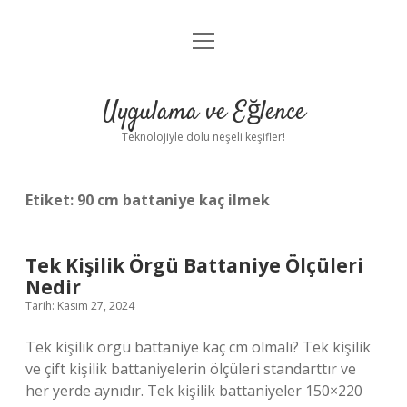
menüyü
Anasayfa
aç
Gizlilik Politikası
Uygulama ve Eğlence
Yasal Uyarı
Teknolojiyle dolu neşeli keşifler!
Hakkımızda
Etiket:
90 cm battaniye kaç ilmek
Tek Kişilik Örgü Battaniye Ölçüleri
Nedir
Tarih: Kasım 27, 2024
Tek kişilik örgü battaniye kaç cm olmalı? Tek kişilik
ve çift kişilik battaniyelerin ölçüleri standarttır ve
her yerde aynıdır. Tek kişilik battaniyeler 150×220