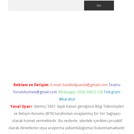
Arama
etexper
Reklam ve İletişim:
E-mail:
backlinkpaneli@gmail.com
Teams:
forumhizmeti@gmail.com
Whatsapp: 0262 606 0 726
Telegram:
@karabul
Yasal Uyarı:
Sitemiz, 5651 Sayılı Kanun gereğince Bilgi Teknolojileri
ve İletişim Kurumu (BTK) tarafından onaylanmış bir Yer Sağlayıcı
olarak hizmet vermektedir. Bu nedenle, sitedeki içerikleri proaktif
olarak denetleme veya araştırma yükümlülüğümüz bulunmamaktadır.