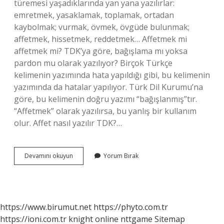
türemesi yaşadıklarında yan yana yazılırlar:
emretmek, yasaklamak, toplamak, ortadan
kaybolmak; vurmak, övmek, övgüde bulunmak;
affetmek, hissetmek, reddetmek… Affetmek mi
affetmek mi? TDK’ya göre, bağışlama mı yoksa
pardon mu olarak yazılıyor? Birçok Türkçe
kelimenin yazımında hata yapıldığı gibi, bu kelimenin
yazımında da hatalar yapılıyor. Türk Dil Kurumu’na
göre, bu kelimenin doğru yazımı “bağışlanmış”tır.
“Affetmek” olarak yazılırsa, bu yanlış bir kullanım
olur. Affet nasıl yazılır TDK?…
Affetmeli
Devamını okuyun
Yorum Bırak
Miyim
Nasıl
Yazılır
https://www.birumut.net
https://phyto.com.tr
https://ioni.com.tr
knight online
nttgame
Sitemap