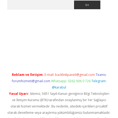
Arama
etexper
Reklam ve İletişim:
E-mail:
backlinkpaneli@gmail.com
Teams:
forumhizmeti@gmail.com
Whatsapp: 0262 606 0 726
Telegram:
@karabul
Yasal Uyarı:
Sitemiz, 5651 Sayılı Kanun gereğince Bilgi Teknolojileri
ve İletişim Kurumu (BTK) tarafından onaylanmış bir Yer Sağlayıcı
olarak hizmet vermektedir. Bu nedenle, sitedeki içerikleri proaktif
olarak denetleme veya araştırma yükümlülüğümüz bulunmamaktadır.