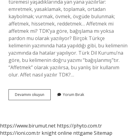
türemesi yaşadıklarında yan yana yazılırlar:
emretmek, yasaklamak, toplamak, ortadan
kaybolmak; vurmak, övmek, övgüde bulunmak;
affetmek, hissetmek, reddetmek… Affetmek mi
affetmek mi? TDK’ya göre, bağışlama mı yoksa
pardon mu olarak yazılıyor? Birçok Türkçe
kelimenin yazımında hata yapıldığı gibi, bu kelimenin
yazımında da hatalar yapılıyor. Türk Dil Kurumu’na
göre, bu kelimenin doğru yazımı “bağışlanmış”tır.
“Affetmek” olarak yazılırsa, bu yanlış bir kullanım
olur. Affet nasıl yazılır TDK?…
Affetmeli
Devamını okuyun
Yorum Bırak
Miyim
Nasıl
Yazılır
https://www.birumut.net
https://phyto.com.tr
https://ioni.com.tr
knight online
nttgame
Sitemap