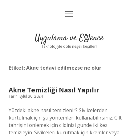
menüyü
Anasayfa
aç
Gizlilik Politikası
Uygulama ve Eğlence
Yasal Uyarı
Teknolojiyle dolu neşeli keşifler!
Hakkımızda
Etiket:
Akne tedavi edilmezse ne olur
Akne Temizliği Nasıl Yapılır
Tarih: Eylül 30, 2024
Yüzdeki akne nasıl temizlenir? Sivilcelerden
kurtulmak için şu yöntemleri kullanabilirsiniz: Cilt
tahrişini önlemek için cildinizi günde iki kez
temizleyin. Sivilceleri kurutmak için kremler veya