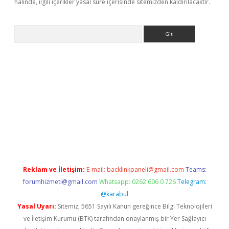
halinde, ilgili içerikler yasal süre içerisinde sitemizden kaldırılacaktır.
Arama
etexper
Reklam ve İletişim:
E-mail:
backlinkpaneli@gmail.com
Teams:
forumhizmeti@gmail.com
Whatsapp: 0262 606 0 726
Telegram:
@karabul
Yasal Uyarı:
Sitemiz, 5651 Sayılı Kanun gereğince Bilgi Teknolojileri
ve İletişim Kurumu (BTK) tarafından onaylanmış bir Yer Sağlayıcı