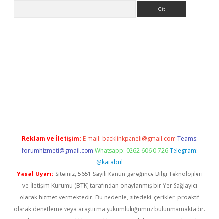
Arama
etexper
Reklam ve İletişim:
E-mail:
backlinkpaneli@gmail.com
Teams:
forumhizmeti@gmail.com
Whatsapp: 0262 606 0 726
Telegram:
@karabul
Yasal Uyarı:
Sitemiz, 5651 Sayılı Kanun gereğince Bilgi Teknolojileri
ve İletişim Kurumu (BTK) tarafından onaylanmış bir Yer Sağlayıcı
olarak hizmet vermektedir. Bu nedenle, sitedeki içerikleri proaktif
olarak denetleme veya araştırma yükümlülüğümüz bulunmamaktadır.