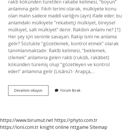
rakb kökünden türetilen rakabe kelimesi, “boyun”
anlamına gelir. Fıkıh terimi olarak, mülkiyete konu
olan malın sadece maddi varlığını (ayn) ifade eder; bu
anlamdaki mülkiyete “rekabetçi mülkiyet, bireysel
mülkiyet, salt mülkiyet” denir. Rakibin anlamı ne? [1]
Her şey için seninle savaşan. Rakip ismi ne anlama
gelir? Sözlükte “gözetlemek, kontrol etmek” olarak
tanımlanmaktadır. Rakīb kelimesi, “beklemek,
izlemek” anlamına gelen rakb (rukūb, rakābet)
kökünden türemiş olup “gözetleyen ve kontrol
eden” anlamına gelir (Lisânü’l-ʿArapça,…
Rakibe
Devamını okuyun
Yorum Bırak
Isminin
Anlamı
Ne
https://www.birumut.net
https://phyto.com.tr
https://ioni.com.tr
knight online
nttgame
Sitemap