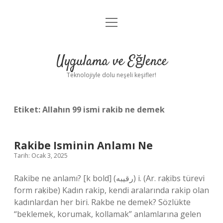
menüyü
Anasayfa
aç
Gizlilik Politikası
Uygulama ve Eğlence
Yasal Uyarı
Teknolojiyle dolu neşeli keşifler!
Hakkımızda
Etiket:
Allahın 99 ismi rakib ne demek
Rakibe Isminin Anlamı Ne
Tarih: Ocak 3, 2025
Rakibe ne anlamı? [k bold] (ﺭﻗﻴﺒﻪ) i. (Ar. raḳіbs türevi
form raḳіbe) Kadın rakip, kendi aralarında rakip olan
kadınlardan her biri. Rakbe ne demek? Sözlükte
“beklemek, korumak, kollamak” anlamlarına gelen