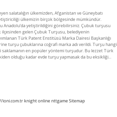
eyen salatalığın ülkemizden, Afganistan ve Güneybatı
etiştiriciliği ülkemizin birçok bölgesinde mümkündür.
 Anadolu’da yetiştirildiğini görebilirsiniz. Çubuk turşusu
k ilçesinden gelen Çubuk Turşusu, belediyenin
yımlanan Türk Patent Enstitüsü Marka Dairesi Başkanlığı
ine turşu çubuklarına coğrafi marka adı verildi. Turşu hangi
i saklamanın en popüler yöntemi turşudur. Bu lezzet Türk
skiden olduğu kadar evde turşu yapmasak da bu eksikliği…
//ioni.com.tr
knight online
nttgame
Sitemap