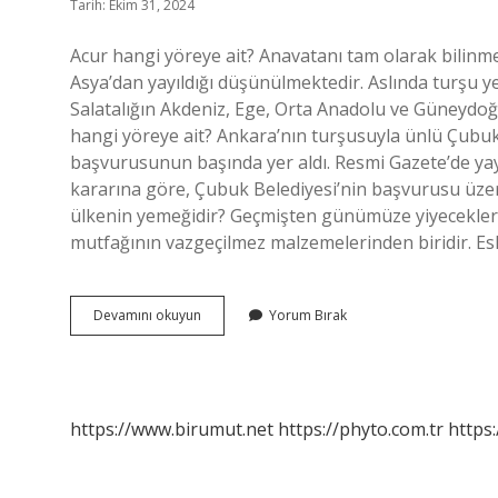
Tarih: Ekim 31, 2024
Acur hangi yöreye ait? Anavatanı tam olarak bilinm
Asya’dan yayıldığı düşünülmektedir. Aslında turşu y
Salatalığın Akdeniz, Ege, Orta Anadolu ve Güneydoğu
hangi yöreye ait? Ankara’nın turşusuyla ünlü Çubu
başvurusunun başında yer aldı. Resmi Gazete’de ya
kararına göre, Çubuk Belediyesi’nin başvurusu üzer
ülkenin yemeğidir? Geçmişten günümüze yiyecekler
mutfağının vazgeçilmez malzemelerinden biridir. E
Acur
Devamını okuyun
Yorum Bırak
Turşusu
Hangi
Yöreye
Ait
https://www.birumut.net
https://phyto.com.tr
https: