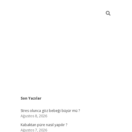
Sidebar
Son Yazılar
betexper
Stres olunca göz bebeği büyür mü ?
Ağustos 8, 2026
Kabaktan püre nasıl yapılır ?
Ağustos 7, 2026