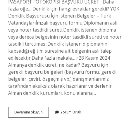
PASAPORT FOTOKOPİSİ BAŞVURU ÜCRETİ. Daha
fazla öğe… Denklik için hangi evraklar gerekli? YÖK
Denklik Başvurusu İçin İstenen Belgeler – Türk
Vatandaşlarıİmzalı başvuru formu.Diplomanın aslı
veya noter tasdikli sureti.Denklik istenen diploma
veya derece belgesinin noter tasdikli sureti ve noter
tasdikli tercümesi.Denklik istenen diplomanın
kapsadığı eğitim süresine ait belgenin aslı talep
edilecektir.Daha fazla makale… .•28 Kasım 2024
Almanya denklik ücreti ne kadar? Başvuru için
gerekli başvuru belgeleri (başvuru formu, gerekli
belgeler, çeviri, özgeçmiş vb.) danışmanlarımız
tarafından eksiksiz olarak hazırlanır ve derlenir.
Alman denklik kurumları, konu alanına…
Almanya
Devamını okuyun
Yorum Bırak
Denklik
Icin
Hangi