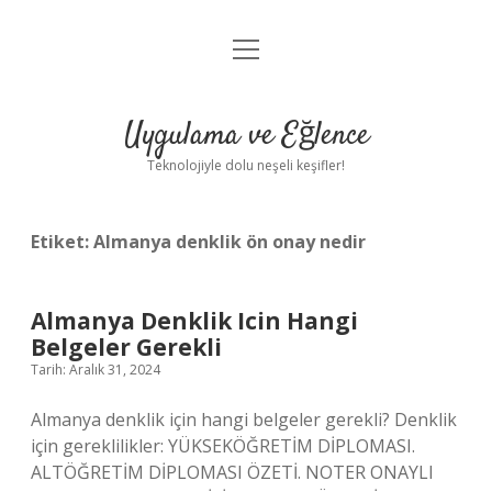
menüyü
Anasayfa
aç
Gizlilik Politikası
Uygulama ve Eğlence
Yasal Uyarı
Teknolojiyle dolu neşeli keşifler!
Hakkımızda
Etiket:
Almanya denklik ön onay nedir
Almanya Denklik Icin Hangi
Belgeler Gerekli
Tarih: Aralık 31, 2024
Almanya denklik için hangi belgeler gerekli? Denklik
için gereklilikler: YÜKSEKÖĞRETİM DİPLOMASI.
ALTÖĞRETİM DİPLOMASI ÖZETİ. NOTER ONAYLI