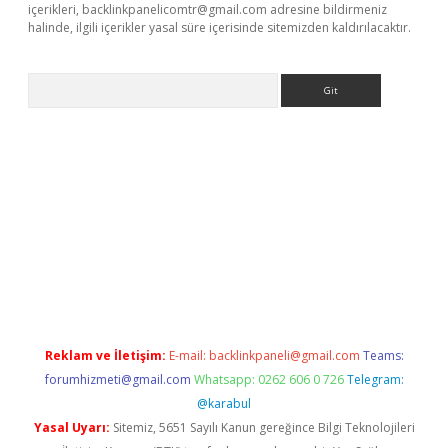
içerikleri,
backlinkpanelicomtr@gmail.com
adresine bildirmeniz
halinde, ilgili içerikler yasal süre içerisinde sitemizden kaldırılacaktır.
Arama
etexper
Reklam ve İletişim:
E-mail:
backlinkpaneli@gmail.com
Teams:
forumhizmeti@gmail.com
Whatsapp: 0262 606 0 726
Telegram:
@karabul
Yasal Uyarı:
Sitemiz, 5651 Sayılı Kanun gereğince Bilgi Teknolojileri