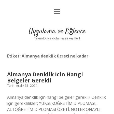
menüyü
Anasayfa
aç
Gizlilik Politikası
Uygulama ve Eğlence
Yasal Uyarı
Teknolojiyle dolu neşeli keşifler!
Hakkımızda
Etiket:
Almanya denklik ücreti ne kadar
Almanya Denklik Icin Hangi
Belgeler Gerekli
Tarih: Aralık 31, 2024
Almanya denklik için hangi belgeler gerekli? Denklik
için gereklilikler: YÜKSEKÖĞRETİM DİPLOMASI.
ALTÖĞRETİM DİPLOMASI ÖZETİ. NOTER ONAYLI