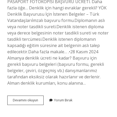
PASAPORT FOTOKOPİSİ BAŞVURU ÜCRETİ. Daha
fazla öğe… Denklik için hangi evraklar gerekli? YÖK
Denklik Başvurusu İçin İstenen Belgeler – Türk
Vatandaşlarıİmzalı başvuru formu.Diplomanın aslı
veya noter tasdikli sureti.Denklik istenen diploma
veya derece belgesinin noter tasdikli sureti ve noter
tasdikli tercümesi.Denklik istenen diplomanın
kapsadığı eğitim süresine ait belgenin aslı talep
edilecektir.Daha fazla makale… .•28 Kasım 2024
Almanya denklik ücreti ne kadar? Başvuru için
gerekli başvuru belgeleri (başvuru formu, gerekli
belgeler, çeviri, özgeçmiş vb.) danışmanlarımız
tarafından eksiksiz olarak hazırlanır ve derlenir.
Alman denklik kurumları, konu alanına…
Almanya
Devamını okuyun
Yorum Bırak
Denklik
Icin
Hangi