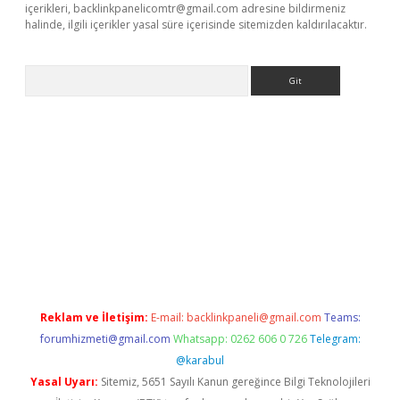
içerikleri,
backlinkpanelicomtr@gmail.com
adresine bildirmeniz
halinde, ilgili içerikler yasal süre içerisinde sitemizden kaldırılacaktır.
Arama
etexper
Reklam ve İletişim:
E-mail:
backlinkpaneli@gmail.com
Teams:
forumhizmeti@gmail.com
Whatsapp: 0262 606 0 726
Telegram:
@karabul
Yasal Uyarı:
Sitemiz, 5651 Sayılı Kanun gereğince Bilgi Teknolojileri