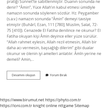
pratiği Sünnet’te sabitlenmiştir. Duanın sonunda ne
denir? “Âmin”, Yüce Allah’ın kabul etmesi ümidiyle
namazın sonunda söylenen sözdür. Hz. Peygamber
(s.a.v.) namazın sonunda “Âmin” demeyi tavsiye
etmiştir (Buhârî, Ezan, 111 [780]; Müslim, Salat, 72-
75 [410]). Cenazede El Fatiha denilince ne okunur? El
Fatiha okuyan kişi Âmin deyince eller yüze sürülür.
“Allah rahmet eylesin, Allah rezil etmesin, Allah bir
daha acı vermesin, başsağlığı dilerim” gibi dualar
okunur ve ölenin iyi amelleri anlatılır. Âmîn yerine ne
demeli? Amin,…
Âmîn
Devamını okuyun
Yorum Bırak
Dedikten
Sonra
Ne
Okunur
https://www.birumut.net
https://phyto.com.tr
https://ioni.com.tr
knight online
nttgame
Sitemap