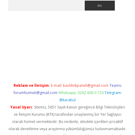
Arama
etexper
Reklam ve İletişim:
E-mail:
backlinkpaneli@gmail.com
Teams:
forumhizmeti@gmail.com
Whatsapp: 0262 606 0 726
Telegram:
@karabul
Yasal Uyarı:
Sitemiz, 5651 Sayılı Kanun gereğince Bilgi Teknolojileri
ve İletişim Kurumu (BTK) tarafından onaylanmış bir Yer Sağlayıcı
olarak hizmet vermektedir. Bu nedenle, sitedeki içerikleri proaktif
olarak denetleme veya araştırma yükümlülüğümüz bulunmamaktadır.