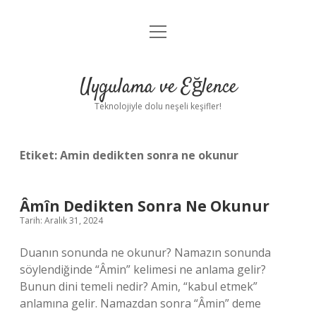
menüyü
Anasayfa
aç
Gizlilik Politikası
Uygulama ve Eğlence
Yasal Uyarı
Teknolojiyle dolu neşeli keşifler!
Hakkımızda
Etiket:
Amin dedikten sonra ne okunur
Âmîn Dedikten Sonra Ne Okunur
Tarih: Aralık 31, 2024
Duanın sonunda ne okunur? Namazın sonunda
söylendiğinde “Âmin” kelimesi ne anlama gelir?
Bunun dini temeli nedir? Amin, “kabul etmek”
anlamına gelir. Namazdan sonra “Âmin” deme