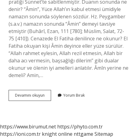
pratiği Sünnet’te sabitlenmiştir. Duanın sonunda ne
denir? “Âmin”, Yüce Allah’ın kabul etmesi ümidiyle
namazın sonunda söylenen sözdür. Hz. Peygamber
(s.a.v.) namazın sonunda “Âmin” demeyi tavsiye
etmiştir (Buhârî, Ezan, 111 [780]; Müslim, Salat, 72-
75 [410]). Cenazede El Fatiha denilince ne okunur? El
Fatiha okuyan kişi Âmin deyince eller yüze sürülür.
“Allah rahmet eylesin, Allah rezil etmesin, Allah bir
daha acı vermesin, başsağlığı dilerim” gibi dualar
okunur ve ölenin iyi amelleri anlatılır. Âmîn yerine ne
demeli? Amin,…
Âmîn
Devamını okuyun
Yorum Bırak
Dedikten
Sonra
Ne
Okunur
https://www.birumut.net
https://phyto.com.tr
https://ioni.com.tr
knight online
nttgame
Sitemap