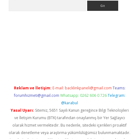
Arama
etexper
Reklam ve İletişim:
E-mail:
backlinkpaneli@gmail.com
Teams:
forumhizmeti@gmail.com
Whatsapp: 0262 606 0 726
Telegram:
@karabul
Yasal Uyarı:
Sitemiz, 5651 Sayılı Kanun gereğince Bilgi Teknolojileri
ve İletişim Kurumu (BTK) tarafından onaylanmış bir Yer Sağlayıcı
olarak hizmet vermektedir. Bu nedenle, sitedeki içerikleri proaktif
olarak denetleme veya araştırma yükümlülüğümüz bulunmamaktadır.