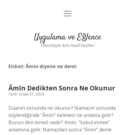
menüyü
Anasayfa
aç
Gizlilik Politikası
Uygulama ve Eğlence
Yasal Uyarı
Teknolojiyle dolu neşeli keşifler!
Hakkımızda
Etiket:
Âmin diyene ne denir
Âmîn Dedikten Sonra Ne Okunur
Tarih: Aralık 31, 2024
Duanın sonunda ne okunur? Namazın sonunda
söylendiğinde “Âmin” kelimesi ne anlama gelir?
Bunun dini temeli nedir? Amin, “kabul etmek”
anlamına gelir. Namazdan sonra “Âmin” deme