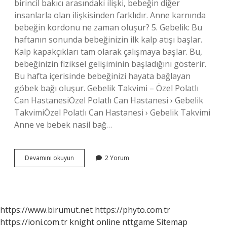
birincil bakıcı arasındaki ilişki, bebeğin diğer
insanlarla olan ilişkisinden farklıdır. Anne karnında
bebeğin kordonu ne zaman oluşur? 5. Gebelik: Bu
haftanın sonunda bebeğinizin ilk kalp atışı başlar.
Kalp kapakçıkları tam olarak çalışmaya başlar. Bu,
bebeğinizin fiziksel gelişiminin başladığını gösterir.
Bu hafta içerisinde bebeğinizi hayata bağlayan
göbek bağı oluşur. Gebelik Takvimi – Özel Polatlı
Can HastanesiÖzel Polatlı Can Hastanesi › Gebelik
TakvimiÖzel Polatlı Can Hastanesi › Gebelik Takvimi
Anne ve bebek nasil bağ…
Anne-
Devamını okuyun
2 Yorum
Bebek
Bağı
Ne
Zaman
Oluşur
https://www.birumut.net
https://phyto.com.tr
https://ioni.com.tr
knight online
nttgame
Sitemap