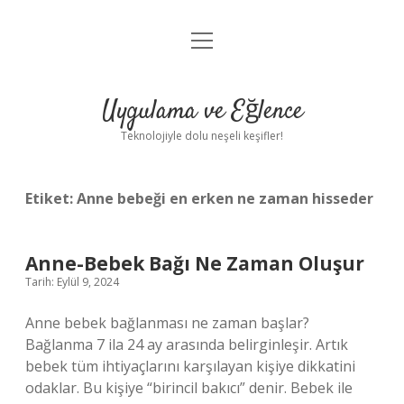
menüyü
Anasayfa
aç
Gizlilik Politikası
Uygulama ve Eğlence
Yasal Uyarı
Teknolojiyle dolu neşeli keşifler!
Hakkımızda
Etiket:
Anne bebeği en erken ne zaman hisseder
Anne-Bebek Bağı Ne Zaman Oluşur
Tarih: Eylül 9, 2024
Anne bebek bağlanması ne zaman başlar?
Bağlanma 7 ila 24 ay arasında belirginleşir. Artık
bebek tüm ihtiyaçlarını karşılayan kişiye dikkatini
odaklar. Bu kişiye “birincil bakıcı” denir. Bebek ile