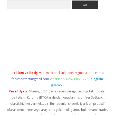
Arama
etexper
Reklam ve İletişim:
E-mail:
backlinkpaneli@gmail.com
Teams:
forumhizmeti@gmail.com
Whatsapp: 0262 606 0 726
Telegram:
@karabul
Yasal Uyarı:
Sitemiz, 5651 Sayılı Kanun gereğince Bilgi Teknolojileri
ve İletişim Kurumu (BTK) tarafından onaylanmış bir Yer Sağlayıcı
olarak hizmet vermektedir. Bu nedenle, sitedeki içerikleri proaktif
olarak denetleme veya araştırma yükümlülüğümüz bulunmamaktadır.