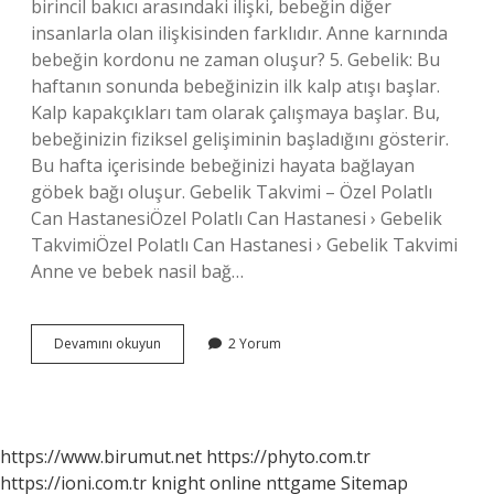
birincil bakıcı arasındaki ilişki, bebeğin diğer
insanlarla olan ilişkisinden farklıdır. Anne karnında
bebeğin kordonu ne zaman oluşur? 5. Gebelik: Bu
haftanın sonunda bebeğinizin ilk kalp atışı başlar.
Kalp kapakçıkları tam olarak çalışmaya başlar. Bu,
bebeğinizin fiziksel gelişiminin başladığını gösterir.
Bu hafta içerisinde bebeğinizi hayata bağlayan
göbek bağı oluşur. Gebelik Takvimi – Özel Polatlı
Can HastanesiÖzel Polatlı Can Hastanesi › Gebelik
TakvimiÖzel Polatlı Can Hastanesi › Gebelik Takvimi
Anne ve bebek nasil bağ…
Anne-
Devamını okuyun
2 Yorum
Bebek
Bağı
Ne
Zaman
Oluşur
https://www.birumut.net
https://phyto.com.tr
https://ioni.com.tr
knight online
nttgame
Sitemap