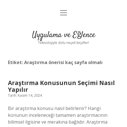
menüyü
Anasayfa
aç
Gizlilik Politikası
Uygulama ve Eğlence
Yasal Uyarı
Teknolojiyle dolu neşeli keşifler!
Hakkımızda
Etiket:
Araştırma önerisi kaç sayfa olmalı
Araştırma Konusunun Seçimi Nasıl
Yapılır
Tarih: Kasım 14, 2024
Bir araştırma konusu nasıl belirlenir? Hangi
konunun inceleneceği tamamen araştırmacının
bilimsel ilgisine ve merakına bağlıdır. Araştırma