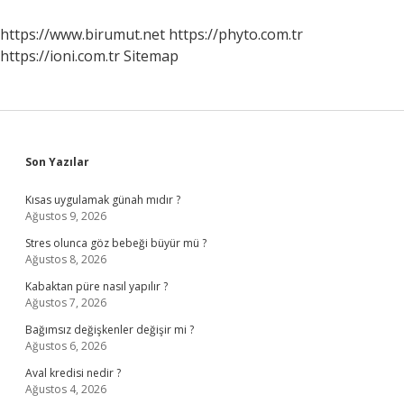
Yapılır
https://www.birumut.net
https://phyto.com.tr
https://ioni.com.tr
Sitemap
Sidebar
Son Yazılar
Kısas uygulamak günah mıdır ?
Ağustos 9, 2026
Stres olunca göz bebeği büyür mü ?
Ağustos 8, 2026
Kabaktan püre nasıl yapılır ?
Ağustos 7, 2026
Bağımsız değişkenler değişir mi ?
Ağustos 6, 2026
Aval kredisi nedir ?
Ağustos 4, 2026