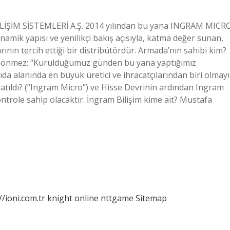
İLİŞİM SİSTEMLERİ A.Ş. 2014 yılından bu yana INGRAM MICR
inamik yapısı ve yenilikçi bakış açısıyla, katma değer sunan,
nın tercih ettiği bir distribütördür. Armada’nın sahibi kim?
 Sönmez: “Kurulduğumuz günden bu yana yaptığımız
da alanında en büyük üretici ve ihracatçılarından biri olmayı
atıldı? (“Ingram Micro”) ve Hisse Devrinin ardından Ingram
ontrole sahip olacaktır. İngram Bilişim kime ait? Mustafa
//ioni.com.tr
knight online
nttgame
Sitemap