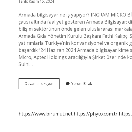
Tarih: Kasım 15, 2024
Armada bilgisayar ne iş yapıyor? INGRAM MICRO B
çatısı altında faaliyet gösteren Armada Bilgisayar; d
bilişim sektörünün önde gelen uluslararası markaları
Armada Gıda Yönetim Kurulu Başkanı Fethi Kalıpçı
yatırımlarla Türkiye’nin konvansiyonel ve organik gı
başardık.”24 Haziran 2024 Armada bilgisayar kime s
Micro, Aptec Holdings aracılığıyla Şirket üzerinde k
Sulhi…
Armada
Devamını okuyun
Yorum Bırak
Bilgisayar
Ne
Iş
Yapar
https://www.birumut.net
https://phyto.com.tr
https: