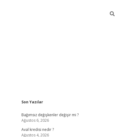
Sidebar
Son Yazılar
betexper
Bağımsız değişkenler değişir mi ?
Ağustos 6, 2026
Aval kredisi nedir ?
Ağustos 4, 2026