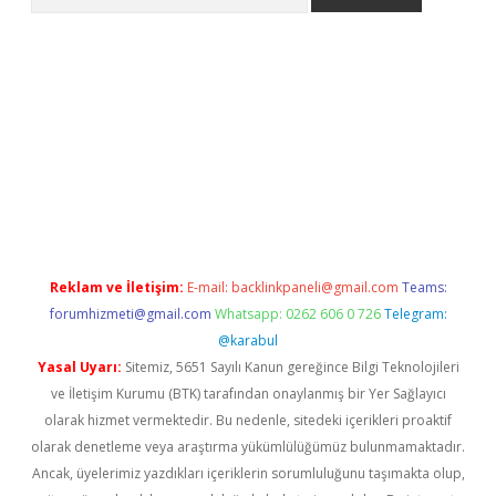
etexper
Reklam ve İletişim:
E-mail:
backlinkpaneli@gmail.com
Teams:
forumhizmeti@gmail.com
Whatsapp: 0262 606 0 726
Telegram:
@karabul
Yasal Uyarı:
Sitemiz, 5651 Sayılı Kanun gereğince Bilgi Teknolojileri
ve İletişim Kurumu (BTK) tarafından onaylanmış bir Yer Sağlayıcı
olarak hizmet vermektedir. Bu nedenle, sitedeki içerikleri proaktif
olarak denetleme veya araştırma yükümlülüğümüz bulunmamaktadır.
Ancak, üyelerimiz yazdıkları içeriklerin sorumluluğunu taşımakta olup,