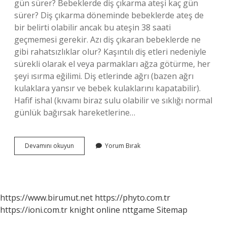
gün sürer? Bebeklerde diş çıkarma ateşi kaç gün
sürer? Diş çıkarma döneminde bebeklerde ateş de
bir belirti olabilir ancak bu ateşin 38 saati
geçmemesi gerekir. Azı diş çıkaran bebeklerde ne
gibi rahatsızlıklar olur? Kaşıntılı diş etleri nedeniyle
sürekli olarak el veya parmakları ağza götürme, her
şeyi ısırma eğilimi. Diş etlerinde ağrı (bazen ağrı
kulaklara yansır ve bebek kulaklarını kapatabilir).
Hafif ishal (kıvamı biraz sulu olabilir ve sıklığı normal
günlük bağırsak hareketlerine…
Azı
Devamını okuyun
Yorum Bırak
Dişi
Hangi
Ayda
Çıkar
https://www.birumut.net
https://phyto.com.tr
https://ioni.com.tr
knight online
nttgame
Sitemap