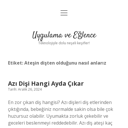
menüyü
Anasayfa
aç
Gizlilik Politikası
Uygulama ve Eğlence
Yasal Uyarı
Teknolojiyle dolu neşeli keşifler!
Hakkımızda
Etiket:
Ateşin dişten olduğunu nasıl anlarız
Azı Dişi Hangi Ayda Çıkar
Tarih: Aralık 26, 2024
En zor çıkan diş hangisi? Azı dişleri diş etlerinden
çıktığında, bebeğiniz normalde sakin olsa bile çok
huzursuz olabilir. Uyumakta zorluk çekebilir ve
geceleri beslenmeyi reddedebilir. Azı diş ateşi kaç