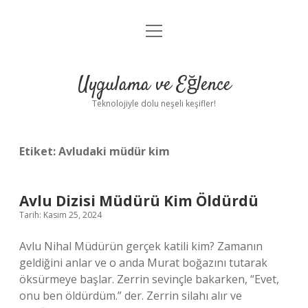
menüyü
Anasayfa
aç
Gizlilik Politikası
Uygulama ve Eğlence
Yasal Uyarı
Teknolojiyle dolu neşeli keşifler!
Hakkımızda
Etiket:
Avludaki müdür kim
Avlu Dizisi Müdürü Kim Öldürdü
Tarih: Kasım 25, 2024
Avlu Nihal Müdürün gerçek katili kim? Zamanın
geldiğini anlar ve o anda Murat boğazını tutarak
öksürmeye başlar. Zerrin sevinçle bakarken, “Evet,
onu ben öldürdüm.” der. Zerrin silahı alır ve