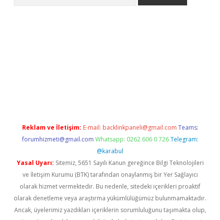
etexper
Reklam ve İletişim:
E-mail:
backlinkpaneli@gmail.com
Teams:
forumhizmeti@gmail.com
Whatsapp: 0262 606 0 726
Telegram:
@karabul
Yasal Uyarı:
Sitemiz, 5651 Sayılı Kanun gereğince Bilgi Teknolojileri
ve İletişim Kurumu (BTK) tarafından onaylanmış bir Yer Sağlayıcı
olarak hizmet vermektedir. Bu nedenle, sitedeki içerikleri proaktif
olarak denetleme veya araştırma yükümlülüğümüz bulunmamaktadır.
Ancak, üyelerimiz yazdıkları içeriklerin sorumluluğunu taşımakta olup,