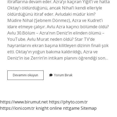
itiraflarına devam eder. Azra’yı kaçıran Yiğit’i ve hatta
Oktay’ı öldürdüğünü, ancak Nihal’i kendi elleriyle
öldürdüğünü itiraf eder. Avludaki müdür kim?
Müdire Nihal (Şebnem Dönmez), Azra ve Kudret’i
idare etmeye çalışır. Avlu Azra kaçıncı bölümde öldü?
Avlu 30.Bölüm – Azra’nın Deniz’in elinden ölümü –
YouTube. Avlu Murat neden öldü? Star TV’de
hayranlarını ekran başına kilitleyen dizinin finali şok
etti. Oktay’ın yoğun bakıma kaldırıldığı, Azra ve
Deniz’in ise Zerrin’in intikam planını öğrendiği son…
Avlu
Devamını okuyun
Yorum Bırak
Dizisi
Müdürü
Kim
Öldürdü
https://www.birumut.net
https://phyto.com.tr
https://ioni.com.tr
knight online
nttgame
Sitemap