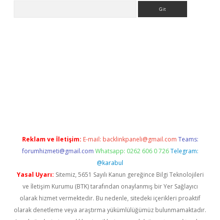
Arama
texper
Reklam ve İletişim:
E-mail:
backlinkpaneli@gmail.com
Teams:
forumhizmeti@gmail.com
Whatsapp: 0262 606 0 726
Telegram:
@karabul
Yasal Uyarı:
Sitemiz, 5651 Sayılı Kanun gereğince Bilgi Teknolojileri
ve İletişim Kurumu (BTK) tarafından onaylanmış bir Yer Sağlayıcı
olarak hizmet vermektedir. Bu nedenle, sitedeki içerikleri proaktif
olarak denetleme veya araştırma yükümlülüğümüz bulunmamaktadır.