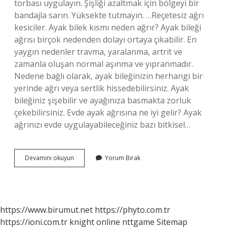
torbası uygulayın. Şişliği azaltmak için bölgeyi bir
bandajla sarın. Yüksekte tutmayın. …Reçetesiz ağrı
kesiciler. Ayak bilek kısmı neden ağrır? Ayak bileği
ağrısı birçok nedenden dolayı ortaya çıkabilir. En
yaygın nedenler travma, yaralanma, artrit ve
zamanla oluşan normal aşınma ve yıpranmadır.
Nedene bağlı olarak, ayak bileğinizin herhangi bir
yerinde ağrı veya sertlik hissedebilirsiniz. Ayak
bileğiniz şişebilir ve ayağınıza basmakta zorluk
çekebilirsiniz. Evde ayak ağrısına ne iyi gelir? Ayak
ağrınızı evde uygulayabileceğiniz bazı bitkisel…
Ayak
Devamını okuyun
Yorum Bırak
Bilek
Ağrısı
Nasil
Gecer
https://www.birumut.net
https://phyto.com.tr
https://ioni.com.tr
knight online
nttgame
Sitemap