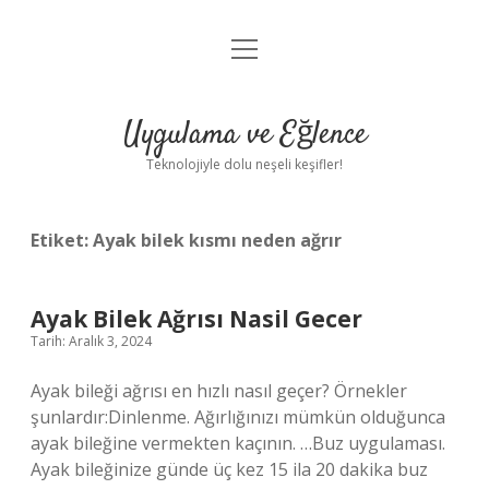
menüyü
Anasayfa
aç
Gizlilik Politikası
Uygulama ve Eğlence
Yasal Uyarı
Teknolojiyle dolu neşeli keşifler!
Hakkımızda
Etiket:
Ayak bilek kısmı neden ağrır
Ayak Bilek Ağrısı Nasil Gecer
Tarih: Aralık 3, 2024
Ayak bileği ağrısı en hızlı nasıl geçer? Örnekler
şunlardır:Dinlenme. Ağırlığınızı mümkün olduğunca
ayak bileğine vermekten kaçının. …Buz uygulaması.
Ayak bileğinize günde üç kez 15 ila 20 dakika buz