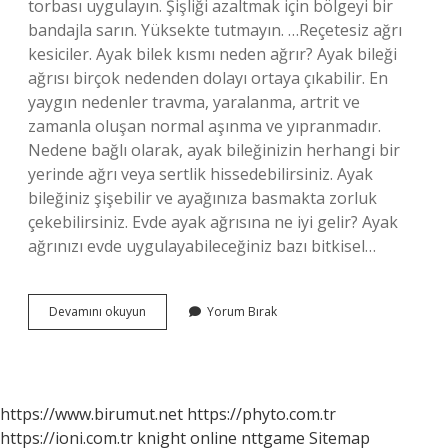
torbası uygulayın. Şişliği azaltmak için bölgeyi bir
bandajla sarın. Yüksekte tutmayın. …Reçetesiz ağrı
kesiciler. Ayak bilek kısmı neden ağrır? Ayak bileği
ağrısı birçok nedenden dolayı ortaya çıkabilir. En
yaygın nedenler travma, yaralanma, artrit ve
zamanla oluşan normal aşınma ve yıpranmadır.
Nedene bağlı olarak, ayak bileğinizin herhangi bir
yerinde ağrı veya sertlik hissedebilirsiniz. Ayak
bileğiniz şişebilir ve ayağınıza basmakta zorluk
çekebilirsiniz. Evde ayak ağrısına ne iyi gelir? Ayak
ağrınızı evde uygulayabileceğiniz bazı bitkisel…
Ayak
Devamını okuyun
Yorum Bırak
Bilek
Ağrısı
Nasil
Gecer
https://www.birumut.net
https://phyto.com.tr
https://ioni.com.tr
knight online
nttgame
Sitemap