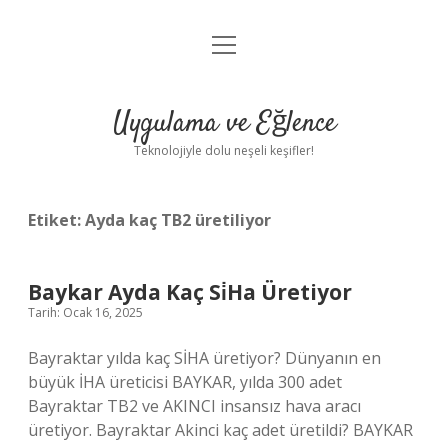
menüyü
Anasayfa
aç
Gizlilik Politikası
Uygulama ve Eğlence
Yasal Uyarı
Teknolojiyle dolu neşeli keşifler!
Hakkımızda
Etiket:
Ayda kaç TB2 üretiliyor
Baykar Ayda Kaç Si̇Ha Üretiyor
Tarih: Ocak 16, 2025
Bayraktar yılda kaç SİHA üretiyor? Dünyanın en
büyük İHA üreticisi BAYKAR, yılda 300 adet
Bayraktar TB2 ve AKINCI insansız hava aracı
üretiyor. Bayraktar Akinci kaç adet üretildi? BAYKAR