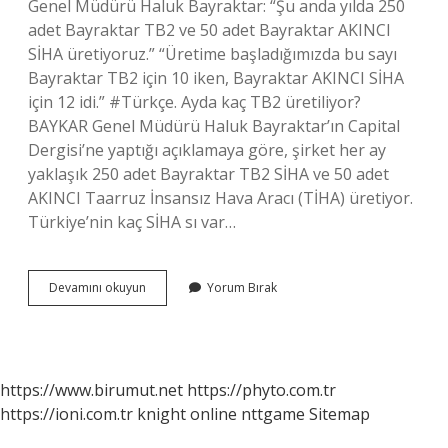
Genel Müdürü Haluk Bayraktar: “Şu anda yılda 250
adet Bayraktar TB2 ve 50 adet Bayraktar AKINCI
SİHA üretiyoruz.” “Üretime başladığımızda bu sayı
Bayraktar TB2 için 10 iken, Bayraktar AKINCI SİHA
için 12 idi.” #Türkçe. Ayda kaç TB2 üretiliyor?
BAYKAR Genel Müdürü Haluk Bayraktar’ın Capital
Dergisi’ne yaptığı açıklamaya göre, şirket her ay
yaklaşık 250 adet Bayraktar TB2 SİHA ve 50 adet
AKINCI Taarruz İnsansız Hava Aracı (TİHA) üretiyor.
Türkiye’nin kaç SİHA sı var…
Baykar
Devamını okuyun
Yorum Bırak
Ayda
Kaç
Si̇Ha
Üretiyor
https://www.birumut.net
https://phyto.com.tr
https://ioni.com.tr
knight online
nttgame
Sitemap