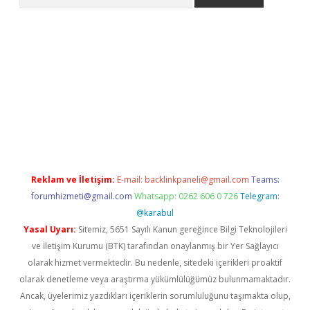
etexper
Reklam ve İletişim:
E-mail:
backlinkpaneli@gmail.com
Teams:
forumhizmeti@gmail.com
Whatsapp: 0262 606 0 726
Telegram:
@karabul
Yasal Uyarı:
Sitemiz, 5651 Sayılı Kanun gereğince Bilgi Teknolojileri
ve İletişim Kurumu (BTK) tarafından onaylanmış bir Yer Sağlayıcı
olarak hizmet vermektedir. Bu nedenle, sitedeki içerikleri proaktif
olarak denetleme veya araştırma yükümlülüğümüz bulunmamaktadır.
Ancak, üyelerimiz yazdıkları içeriklerin sorumluluğunu taşımakta olup,