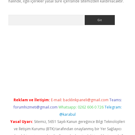
halinde, ilgili içerikler yasal süre içerisinde sitemizden kaldırılacaktır.
Arama
etexper
Reklam ve İletişim:
E-mail:
backlinkpaneli@gmail.com
Teams:
forumhizmeti@gmail.com
Whatsapp: 0262 606 0 726
Telegram:
@karabul
Yasal Uyarı:
Sitemiz, 5651 Sayılı Kanun gereğince Bilgi Teknolojileri
ve İletişim Kurumu (BTK) tarafından onaylanmış bir Yer Sağlayıcı