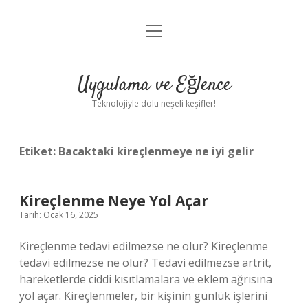
menüyü
Anasayfa
aç
Gizlilik Politikası
Uygulama ve Eğlence
Yasal Uyarı
Teknolojiyle dolu neşeli keşifler!
Hakkımızda
Etiket:
Bacaktaki kireçlenmeye ne iyi gelir
Kireçlenme Neye Yol Açar
Tarih: Ocak 16, 2025
Kireçlenme tedavi edilmezse ne olur? Kireçlenme
tedavi edilmezse ne olur? Tedavi edilmezse artrit,
hareketlerde ciddi kısıtlamalara ve eklem ağrısına
yol açar. Kireçlenmeler, bir kişinin günlük işlerini