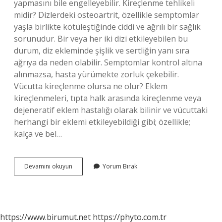
yapmasını bile engelleyebilir. Kireçlenme tehlikeli
midir? Dizlerdeki osteoartrit, özellikle semptomlar
yaşla birlikte kötüleştiğinde ciddi ve ağrılı bir sağlık
sorunudur. Bir veya her iki dizi etkileyebilen bu
durum, diz ekleminde şişlik ve sertliğin yanı sıra
ağrıya da neden olabilir. Semptomlar kontrol altına
alınmazsa, hasta yürümekte zorluk çekebilir.
Vücutta kireçlenme olursa ne olur? Eklem
kireçlenmeleri, tıpta halk arasında kireçlenme veya
dejeneratif eklem hastalığı olarak bilinir ve vücuttaki
herhangi bir eklemi etkileyebildiği gibi; özellikle;
kalça ve bel…
Kireçlenme
Devamını okuyun
Yorum Bırak
Neye
Yol
Açar
https://www.birumut.net
https://phyto.com.tr