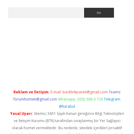
Arama
etexper
Reklam ve İletişim:
E-mail:
backlinkpaneli@gmail.com
Teams:
forumhizmeti@gmail.com
Whatsapp: 0262 606 0 726
Telegram:
@karabul
Yasal Uyarı:
Sitemiz, 5651 Sayılı Kanun gereğince Bilgi Teknolojileri
ve İletişim Kurumu (BTK) tarafından onaylanmış bir Yer Sağlayıcı
olarak hizmet vermektedir. Bu nedenle, sitedeki içerikleri proaktif