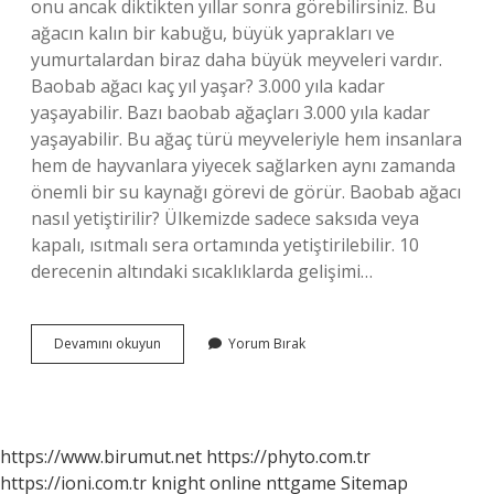
onu ancak diktikten yıllar sonra görebilirsiniz. Bu
ağacın kalın bir kabuğu, büyük yaprakları ve
yumurtalardan biraz daha büyük meyveleri vardır.
Baobab ağacı kaç yıl yaşar? 3.000 yıla kadar
yaşayabilir. Bazı baobab ağaçları 3.000 yıla kadar
yaşayabilir. Bu ağaç türü meyveleriyle hem insanlara
hem de hayvanlara yiyecek sağlarken aynı zamanda
önemli bir su kaynağı görevi de görür. Baobab ağacı
nasıl yetiştirilir? Ülkemizde sadece saksıda veya
kapalı, ısıtmalı sera ortamında yetiştirilebilir. 10
derecenin altındaki sıcaklıklarda gelişimi…
Baobab
Devamını okuyun
Yorum Bırak
Ağacı
Hangi
Iklimde
Yetişir
https://www.birumut.net
https://phyto.com.tr
https://ioni.com.tr
knight online
nttgame
Sitemap