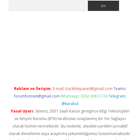
Arama
etexper
Reklam ve İletişim:
E-mail:
backlinkpaneli@gmail.com
Teams:
forumhizmeti@gmail.com
Whatsapp: 0262 606 0 726
Telegram:
@karabul
Yasal Uyarı:
Sitemiz, 5651 Sayılı Kanun gereğince Bilgi Teknolojileri
ve İletişim Kurumu (BTK) tarafından onaylanmış bir Yer Sağlayıcı
olarak hizmet vermektedir. Bu nedenle, sitedeki içerikleri proaktif
olarak denetleme veya araştırma yükümlülüğümüz bulunmamaktadır.