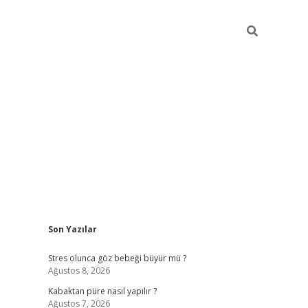
Sidebar
Son Yazılar
betexper
Stres olunca göz bebeği büyür mü ?
Ağustos 8, 2026
Kabaktan püre nasıl yapılır ?
Ağustos 7, 2026