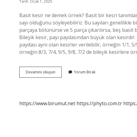
Tarih: Ocak 1, 2025
Basit kesir ne demek örnek? Basit bir kesri tanıml
sayı olduğunu söyleyebiliriz. Bu sayıları genellikle 
parçaya bölünürse ve 5 parça çıkarılırsa, beş basit bir
Bileşik kesir, payı paydasından büyük olan kesirdir. 
paydası aynı olan kesirler verilebilir, örneğin 1/1, 
örneğin 8/3, 7/4, 9/5, 9/8, 7/2 de bileşik kesirlere ör
Basit
Devamını okuyun
Yorum Bırak
Kesir
Ne
Demek
https://www.birumut.net
https://phyto.com.tr
https: