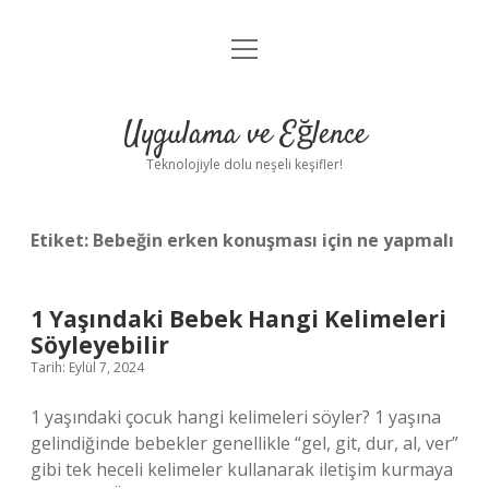
menüyü
Anasayfa
aç
Gizlilik Politikası
Uygulama ve Eğlence
Yasal Uyarı
Teknolojiyle dolu neşeli keşifler!
Hakkımızda
Etiket:
Bebeğin erken konuşması için ne yapmalı
1 Yaşındaki Bebek Hangi Kelimeleri
Söyleyebilir
Tarih: Eylül 7, 2024
1 yaşındaki çocuk hangi kelimeleri söyler? 1 yaşına
gelindiğinde bebekler genellikle “gel, git, dur, al, ver”
gibi tek heceli kelimeler kullanarak iletişim kurmaya