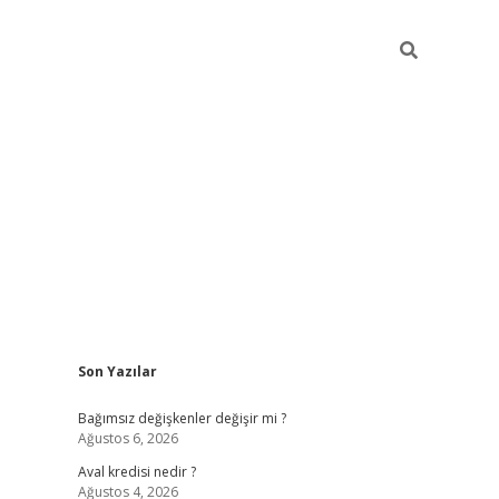
Sidebar
Son Yazılar
betexper
Bağımsız değişkenler değişir mi ?
Ağustos 6, 2026
Aval kredisi nedir ?
Ağustos 4, 2026