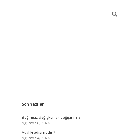
Sidebar
Son Yazılar
betexper
Bağımsız değişkenler değişir mi ?
Ağustos 6, 2026
Aval kredisi nedir ?
Ağustos 4, 2026