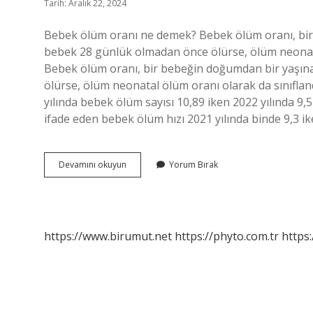
Tarih: Aralık 22, 2024
Bebek ölüm oranı ne demek? Bebek ölüm oranı, bir
bebek 28 günlük olmadan önce ölürse, ölüm neonatal
Bebek ölüm oranı, bir bebeğin doğumdan bir yaşın
ölürse, ölüm neonatal ölüm oranı olarak da sınıflan
yılında bebek ölüm sayısı 10,89 iken 2022 yılında 9,
ifade eden bebek ölüm hızı 2021 yılında binde 9,3 i
Bebek
Devamını okuyun
Yorum Bırak
Ölüm
Oranı
Nedir
https://www.birumut.net
https://phyto.com.tr
https: