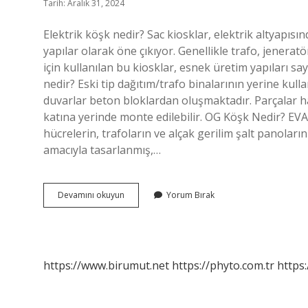
Tarih: Aralık 31, 2024
Elektrik köşk nedir? Sac kiosklar, elektrik altyapıs
yapılar olarak öne çıkıyor. Genellikle trafo, jenerat
için kullanılan bu kiosklar, esnek üretim yapıları s
nedir? Eski tip dağıtım/trafo binalarının yerine kulla
duvarlar beton bloklardan oluşmaktadır. Parçalar ha
katına yerinde monte edilebilir. OG Köşk Nedir? E
hücrelerin, trafoların ve alçak gerilim şalt panolar
amacıyla tasarlanmış,…
Elektrikte
Devamını okuyun
Yorum Bırak
Köşk
Ne
Demek
https://www.birumut.net
https://phyto.com.tr
https: