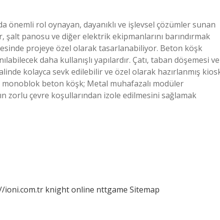
ında önemli rol oynayan, dayanıklı ve işlevsel çözümler sunan
ör, şalt panosu ve diğer elektrik ekipmanlarını barındırmak
ayesinde projeye özel olarak tasarlanabiliyor. Beton köşk
nılabilecek daha kullanışlı yapılardır. Çatı, taban döşemesi ve
linde kolayca sevk edilebilir ve özel olarak hazırlanmış kios
VA monoblok beton köşk; Metal muhafazalı modüler
ının zorlu çevre koşullarından izole edilmesini sağlamak
//ioni.com.tr
knight online
nttgame
Sitemap