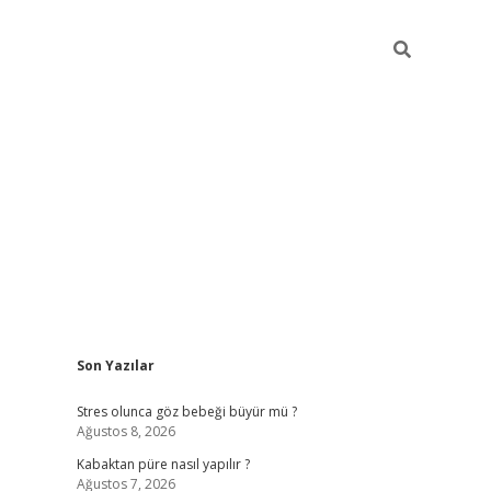
Sidebar
Son Yazılar
betexper
Stres olunca göz bebeği büyür mü ?
Ağustos 8, 2026
Kabaktan püre nasıl yapılır ?
Ağustos 7, 2026