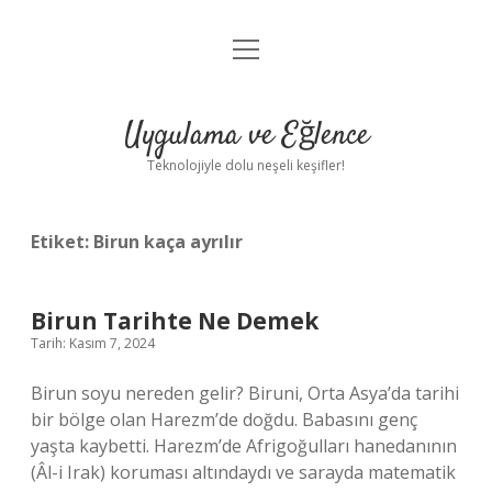
menüyü
Anasayfa
aç
Gizlilik Politikası
Uygulama ve Eğlence
Yasal Uyarı
Teknolojiyle dolu neşeli keşifler!
Hakkımızda
Etiket:
Birun kaça ayrılır
Birun Tarihte Ne Demek
Tarih: Kasım 7, 2024
Birun soyu nereden gelir? Biruni, Orta Asya’da tarihi
bir bölge olan Harezm’de doğdu. Babasını genç
yaşta kaybetti. Harezm’de Afrigoğulları hanedanının
(Âl-i Irak) koruması altındaydı ve sarayda matematik