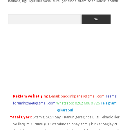
halinde, ilgili içerikler yasal süre içerisinde sitemizden kaldırılacaktır.
Arama
etexper
Reklam ve İletişim:
E-mail:
backlinkpaneli@gmail.com
Teams:
forumhizmeti@gmail.com
Whatsapp: 0262 606 0 726
Telegram:
@karabul
Yasal Uyarı:
Sitemiz, 5651 Sayılı Kanun gereğince Bilgi Teknolojileri
ve İletişim Kurumu (BTK) tarafından onaylanmış bir Yer Sağlayıcı