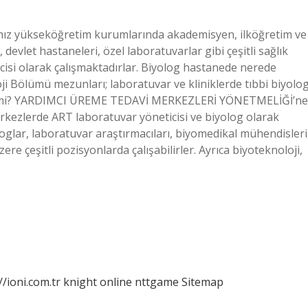
mız yükseköğretim kurumlarında akademisyen, ilköğretim ve
devlet hastaneleri, özel laboratuvarlar gibi çeşitli sağlık
ilcisi olarak çalışmaktadırlar. Biyolog hastanede nerede
oloji Bölümü mezunları; laboratuvar ve kliniklerde tıbbi biyolo
bilir mi? YARDIMCI ÜREME TEDAVİ MERKEZLERİ YÖNETMELİĞİ’ne
kezlerde ART laboratuvar yöneticisi ve biyolog olarak
yologlar, laboratuvar araştırmacıları, biyomedikal mühendisleri
re çeşitli pozisyonlarda çalışabilirler. Ayrıca biyoteknoloji,
//ioni.com.tr
knight online
nttgame
Sitemap