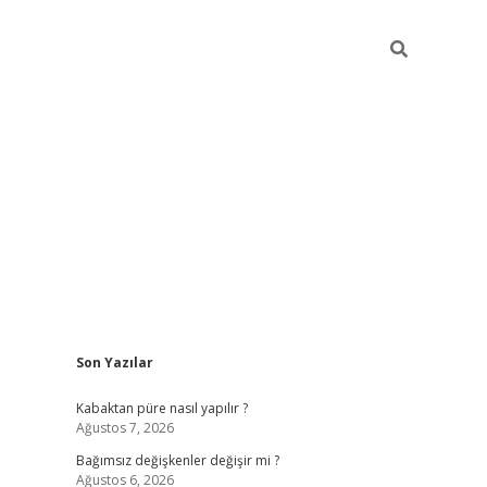
Sidebar
Son Yazılar
betexper
Kabaktan püre nasıl yapılır ?
Ağustos 7, 2026
Bağımsız değişkenler değişir mi ?
Ağustos 6, 2026