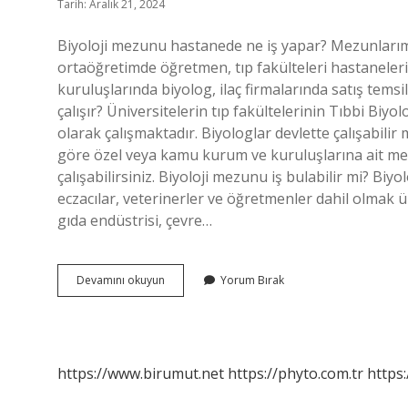
Tarih: Aralık 21, 2024
Biyoloji mezunu hastanede ne iş yapar? Mezunları
ortaöğretimde öğretmen, tıp fakülteleri hastaneleri, 
kuruluşlarında biyolog, ilaç firmalarında satış tems
çalışır? Üniversitelerin tıp fakültelerinin Tıbbi Biy
olarak çalışmaktadır. Biyologlar devlette çalışa
göre özel veya kamu kurum ve kuruluşlarına ait mer
çalışabilirsiniz. Biyoloji mezunu iş bulabilir mi? Bi
eczacılar, veterinerler ve öğretmenler dahil olmak üze
gıda endüstrisi, çevre…
Biyoloji
Devamını okuyun
Yorum Bırak
Mezunu
Hastanede
Çalışabilir
Mi
https://www.birumut.net
https://phyto.com.tr
https: