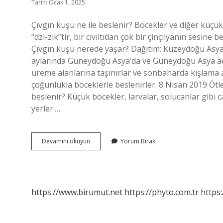
Tarih: Ocak 1, 2025
Çıvgın kuşu ne ile beslenir? Böcekler ve diğer küçük 
“dzi-zik”tir, bir cıvıltıdan çok bir çinçilyanın sesi
Çıvgın kuşu nerede yaşar? Dağıtım: Kuzeydoğu Asya’d
aylarında Güneydoğu Asya’da ve Güneydoğu Asya ada
üreme alanlarına taşınırlar ve sonbaharda kışlama a
çoğunlukla böceklerle beslenirler. 8 Nisan 2019 Ötl
beslenir? Küçük böcekler, larvalar, solucanlar gibi 
yerler.…
Çıvgın
Devamını okuyun
Yorum Bırak
Kuşu
Nasıl
Beslenir
https://www.birumut.net
https://phyto.com.tr
https: