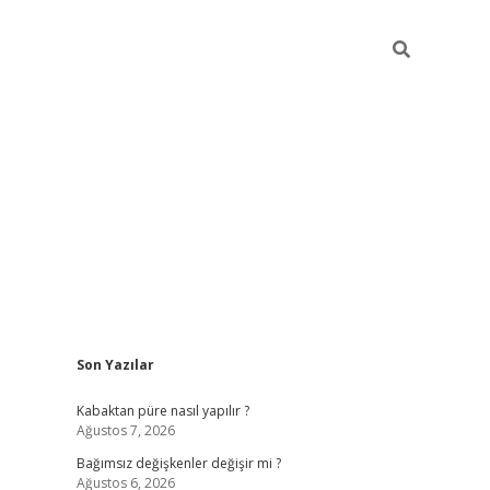
Sidebar
Son Yazılar
betexper
Kabaktan püre nasıl yapılır ?
Ağustos 7, 2026
Bağımsız değişkenler değişir mi ?
Ağustos 6, 2026