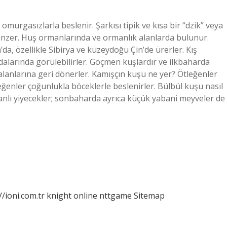
omurgasızlarla beslenir. Şarkısı tipik ve kısa bir “dzik” veya
ne benzer. Huş ormanlarında ve ormanlık alanlarda bulunur.
a, özellikle Sibirya ve kuzeydoğu Çin’de ürerler. Kış
larında görülebilirler. Göçmen kuşlardır ve ilkbaharda
lanlarına geri dönerler. Kamışçın kuşu ne yer? Ötleğenler
eğenler çoğunlukla böceklerle beslenirler. Bülbül kuşu nasıl
canlı yiyecekler; sonbaharda ayrıca küçük yabani meyveler de
//ioni.com.tr
knight online
nttgame
Sitemap