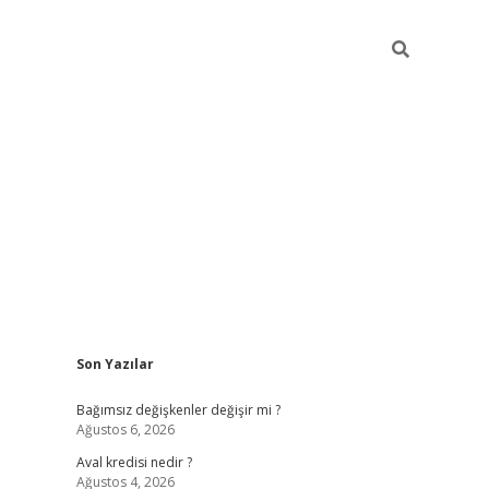
Sidebar
Son Yazılar
betexper
Bağımsız değişkenler değişir mi ?
Ağustos 6, 2026
Aval kredisi nedir ?
Ağustos 4, 2026