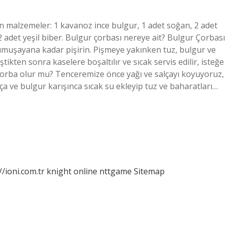
in malzemeler: 1 kavanoz ince bulgur, 1 adet soğan, 2 adet
 adet yeşil biber. Bulgur çorbası nereye ait? Bulgur Çorbası
yumuşayana kadar pişirin. Pişmeye yakınken tuz, bulgur ve
ikten sonra kaselere boşaltılır ve sıcak servis edilir, isteğe
vı çorba olur mu? Tenceremize önce yağı ve salçayı koyuyoruz,
ça ve bulgur karışınca sıcak su ekleyip tuz ve baharatları…
//ioni.com.tr
knight online
nttgame
Sitemap