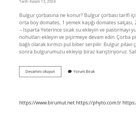
Tarih: Kasım 13, 2024
Bulgur çorbasına ne konur? Bulgur çorbası tarifi iç
orta boy domates, 1 yemek kaşığı domates salçası, 2
– Isparta Yeterince sıcak su ekleyin ve pastırmayı 
nohutları ekleyin ve pişirmeye devam edin. Çorba pişt
bağlı olarak kırmızı pul biber serpilir. Bulgur pila
sonra bulgurumuzu ekleyip biraz karıştırıyoruz. Sal
Bulgur
Devamını okuyun
Yorum Bırak
Çorbası
Ne
Demek
https://www.birumut.net
https://phyto.com.tr
https: